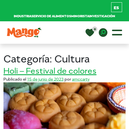
INDUSTRIA
SERVICIO DE ALIMENTOS
MINORISTA
INVESTIGACIÓN
Saltar al contenido
0
Navegación principal
EDUCACIÓN
Toggle D
Categoría:
Cultura
RECETAS
Holi – Festival de colores
Publicado el
15 de junio de 2023
por
amccarty
NUTRICIÓN
COMPRAR MANGOS