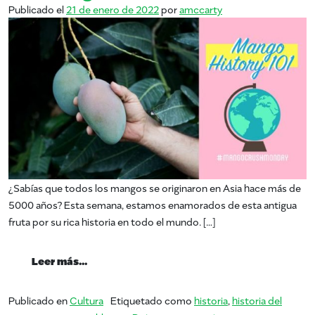
Publicado el
21 de enero de 2022
por
amccarty
¿Sabías que todos los mangos se originaron en Asia hace más de
5000 años? Esta semana, estamos enamorados de esta antigua
fruta por su rica historia en todo el mundo. […]
from #MangoCrushMonday – Historia del 
Leer más…
Publicado en
Cultura
Etiquetado como
historia
,
historia del