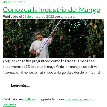
en Summer of Mango: bellezas sin alcohol
un comentario
Conozca la Industria del Mango
Publicado el
21 de enero de 2022
por
amccarty
¿Alguna vez te has preguntado cómo llegaron tus mangos al
supermercado? Dado que la mayoría de los mangos se cultivan
internacionalmente, la fruta hace un largo viaje desde la finca […]
from Conozca la Industria del Mango
Leer más…
Publicado en
Cultura
Etiquetado como
cultura del mango
,
industria