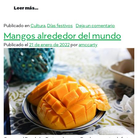
from EN VIVO: Ayesha Curry Media Day
Leer más…
en EN VIVO
Publicado en
Cultura
,
Días festivos
Deja un comentario
Mangos alrededor del mundo
Publicado el
21 de enero de 2022
por
amccarty