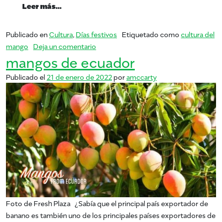
from Día de la Independencia de México
Leer más…
Publicado en
Cultura
,
Días festivos
Etiquetado como
cultura del
en Día de la Independencia de México
mango
Deja un comentario
mangos de ecuador
Publicado el
21 de enero de 2022
por
amccarty
Foto de Fresh Plaza ¿Sabía que el principal país exportador de
banano es también uno de los principales países exportadores de