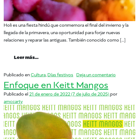
Holi es una fiesta hindú que conmemora el final del invierno y la
llegada de la primavera, una oportunidad para forjar nuevas
relaciones y reparar las antiguas. También conocido como […]
from Holi – Festival de colores
Leer más…
en Holi – Fe
Publicado en
Cultura
,
Días festivos
Deja un comentario
Enfoque en Keitt Mangos
Publicado el
21 de enero de 2022
(7 de julio de 2025)
por
amccarty