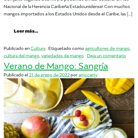
Nacional de la Herencia Caribeña Estadounidense! Con muchos
mangos importados a los Estados Unidos desde el Caribe, las […]
from Mes Nacional de la Herencia Caribeñ
Leer más…
Publicado en
Cultura
Etiquetado como
agricultores de mango
,
en Me
cultura del mango
,
variedades de mango
Deja un comentario
Verano de Mango: Sangría
Publicado el
21 de enero de 2022
por
amccarty