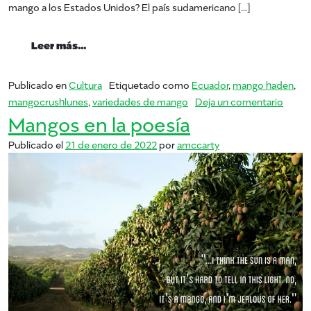
mango a los Estados Unidos? El país sudamericano […]
from mangos de ecuador
Leer más…
Publicado en
Cultura
Etiquetado como
Ecuador
,
mango haden
,
en ma
mangocrushlunes
,
variedades de mango
Deja un comentario
Mangos en la poesía
Publicado el
21 de enero de 2022
por
amccarty