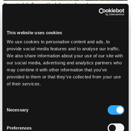
Como toda bella creación de la naturaleza, el mango es musa para
algunos artistas. Representado en pinturas que datan de hace
miles de años, celebrado en canciones de ayer y […]
This website uses cookies
from Mangos en la poesía
Leer más…
We use cookies to personalise content and ads, to
provide social media features and to analyse our traffic.
Publicado en
Cultura
Etiquetado como
cultura del mango
Deja
We also share information about your use of our site with
en Mangos en la poesía
un comentario
our social media, advertising and analytics partners who
Día Nacional de la Empanada
may combine it with other information that you’ve
Publicado el
21 de enero de 2022
por
amccarty
provided to them or that they’ve collected from your use
of their services.
Consent
Necessary
Selection
Preferences