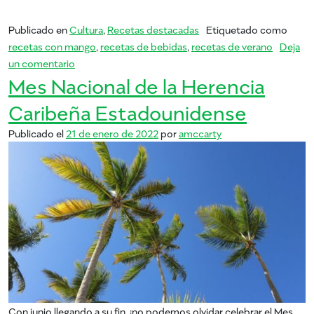
Publicado en
Cultura
,
Recetas destacadas
Etiquetado como
recetas con mango
,
recetas de bebidas
,
recetas de verano
Deja
en Verano de Mango: Michelada
un comentario
Mes Nacional de la Herencia
Caribeña Estadounidense
Publicado el
21 de enero de 2022
por
amccarty
Con junio llegando a su fin, ¡no podemos olvidar celebrar el Mes