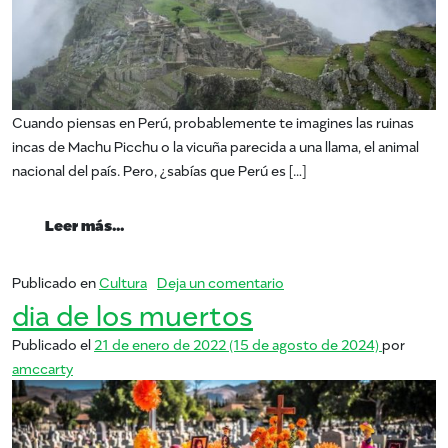
Cuando piensas en Perú, probablemente te imagines las ruinas
incas de Machu Picchu o la vicuña parecida a una llama, el animal
nacional del país. Pero, ¿sabías que Perú es […]
from Mangos de Perú
Leer más…
en Mangos de Perú
Publicado en
Cultura
Deja un comentario
dia de los muertos
Publicado el
21 de enero de 2022
(15 de agosto de 2024)
por
amccarty