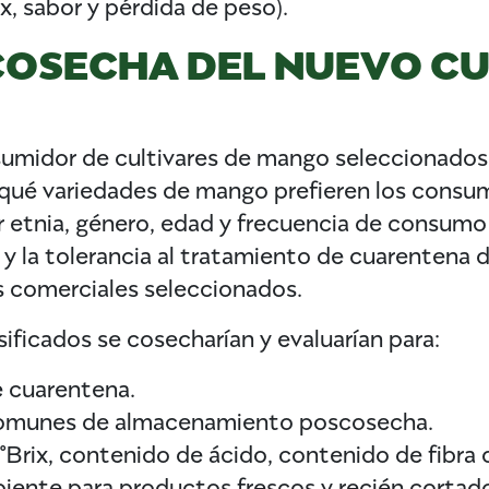
x, sabor y pérdida de peso).
OSECHA DEL NUEVO CU
umidor de cultivares de mango seleccionados 
ar qué variedades de mango prefieren los consu
por etnia, género, edad y frecuencia de consum
 la tolerancia al tratamiento de cuarentena de
s comerciales seleccionados.
ificados se cosecharían y evaluarían para:
e cuarentena.
comunes de almacenamiento poscosecha.
or, °Brix, contenido de ácido, contenido de fibra
ente para productos frescos y recién cortado