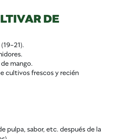
LTIVAR DE
(19-21).
midores.
o de mango.
 cultivos frescos y recién
 de pulpa, sabor, etc. después de la
s).