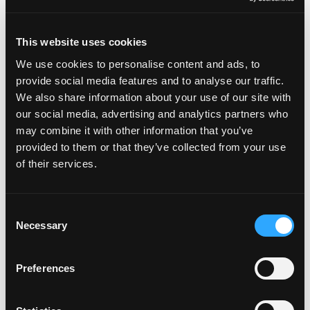
EVENTOS DE
SERVICIOS DE
This website uses cookies
ALIMENTACIÓN
We use cookies to personalise content and ads, to
provide social media features and to analyse our traffic.
Hablemos de mango, en persona. Encuentra aquí
We also share information about your use of our site with
todos los próximos eventos de servicios de
our social media, advertising and analytics partners who
alimentación con mango.
may combine it with other information that you’ve
provided to them or that they’ve collected from your use
DESCUBRE
of their services.
EVENTOS
Consent
Necessary
Selection
Preferences