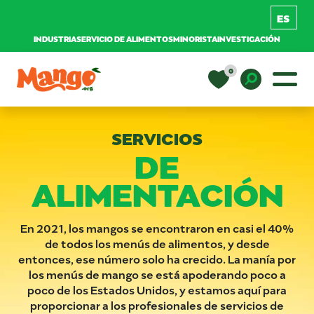
INDUSTRIA
SERVICIO DE ALIMENTOS
MINORISTA
INVESTIGACIÓN
Saltar al contenido
0
Navegación principal
EDUCACIÓN
Toggle D
SERVICIOS
DE
RECETAS
ALIMENTACIÓN
NUTRICIÓN
En 2021, los mangos se encontraron en casi el 40%
de todos los menús de alimentos, y desde
COMPRAR MANGOS
entonces, ese número solo ha crecido. La manía por
los menús de mango se está apoderando poco a
poco de los Estados Unidos, y estamos aquí para
proporcionar a los profesionales de servicios de