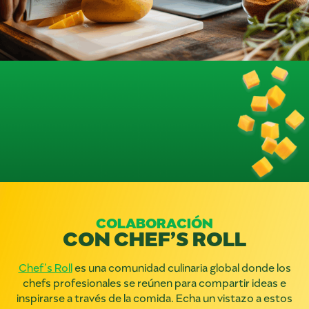
COLABORACIÓN
CON CHEF’S ROLL
Chef’s Roll
es una comunidad culinaria global donde los
chefs profesionales se reúnen para compartir ideas e
inspirarse a través de la comida. Echa un vistazo a estos