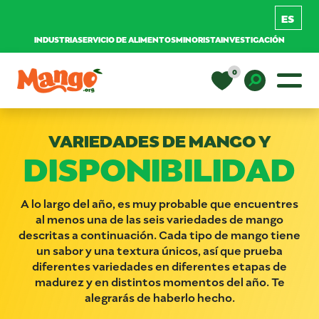
INDUSTRIA
SERVICIO DE ALIMENTOS
MINORISTA
INVESTIGACIÓN
Saltar al contenido
0
Navegación principal
EDUCACIÓN
Toggle D
VARIEDADES DE MANGO Y
DISPONIBILIDAD
RECETAS
NUTRICIÓN
A lo largo del año, es muy probable que encuentres
al menos una de las seis variedades de mango
descritas a continuación. Cada tipo de mango tiene
un sabor y una textura únicos, así que prueba
COMPRAR MANGOS
diferentes variedades en diferentes etapas de
madurez y en distintos momentos del año. Te
alegrarás de haberlo hecho.