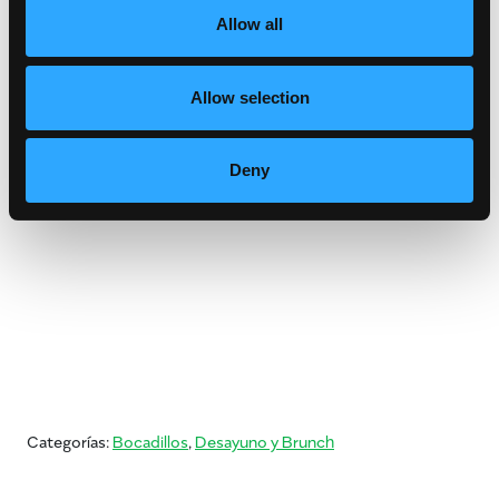
hasta que todos estén completamente
Allow all
combinados, asegurándose de no aplastar los
trozos de aguacate o mango. Colóquelo en un
recipiente hasta que esté listo para usar.
Allow selection
Deny
Categorías:
Bocadillos
,
Desayuno y Brunch