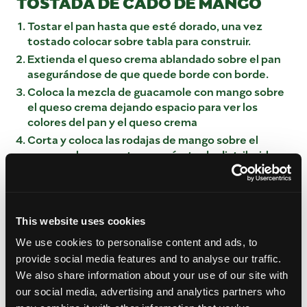
TOSTADA DE CADO DE MANGO
Tostar el pan hasta que esté dorado, una vez
tostado colocar sobre tabla para construir.
Extienda el queso crema ablandado sobre el pan
asegurándose de que quede borde con borde.
Coloca la mezcla de guacamole con mango sobre
el queso crema dejando espacio para ver los
colores del pan y el queso crema
Corta y coloca las rodajas de mango sobre el
guacamole para untar, asegúrate de distribuirlas
uniformemente.
Coloca las micro verduras en el centro de la
tostada.
Espolvorea las hojuelas de pimiento rojo sobre
This website uses cookies
toda la tostada.
We use cookies to personalise content and ads, to
Rociar el vinagre por toda la tostada sin saturar.
provide social media features and to analyse our traffic.
We also share information about your use of our site with
QUESO CREMA DE MANGO
our social media, advertising and analytics partners who
Asegúrate de que el queso crema esté a