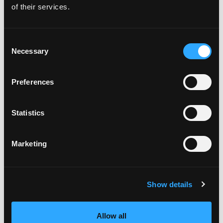
of their services.
Consent
Necessary
Selection
Preferences
SALSA DE JALAPEÑO ASADO,
MANGO Y KIWI
Statistics
APERITIVOS
TIEMPO DE
COCINA
COCCIÓN
---
Marketing
15 MINUTOS
HAZLO
Show details
Allow all