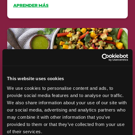
APRENDER MÁS
This website uses cookies
We use cookies to personalise content and ads, to
ELEVE EL SABOR DE LAS FRUTAS
CON HIERBAS FRESCAS
provide social media features and to analyse our traffic.
We also share information about your use of our site with
Si bien las frutas son refrescantes por sí solas,
our social media, advertising and analytics partners who
combinarlas con hierbas y especias eleva su sabor a
may combine it with other information that you’ve
otro nivel....
provided to them or that they’ve collected from your use
of their services.
APRENDER MÁS