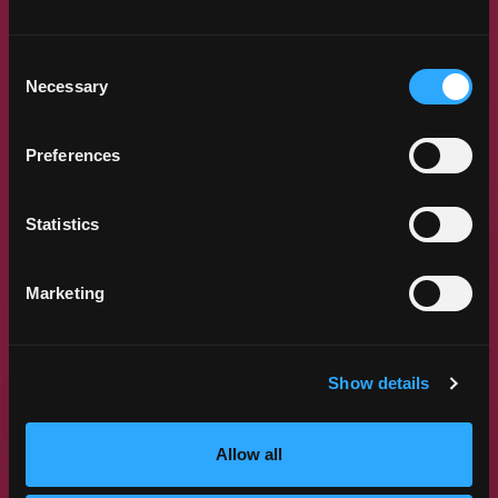
Consent
Necessary
Selection
Preferences
Statistics
Marketing
CÓMO CREAR UNA ROSA DE
MANGO
Conozca el único y exclusivo capricho que deseará!
Show details
Combinando la belleza de una rosa con el delicioso
sabor del mango,...
Allow all
APRENDER MÁS