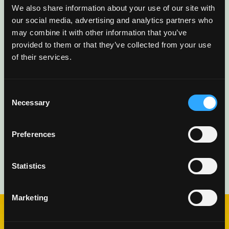
Sign up for our newsletter to get fresh
We also share information about your use of our site with
our social media, advertising and analytics partners who
mango ideas, recipes, and inspiration
may combine it with other information that you’ve
delivered directly to you.
provided to them or that they’ve collected from your use
of their services.
Consent
Necessary
Selection
Preferences
Statistics
Marketing