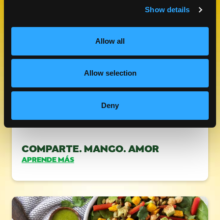
VISITA NUESTRO BLOG
Show details
BLOG DE MANGO
Allow all
Allow selection
Deny
COMPARTE. MANGO. AMOR
APRENDE MÁS