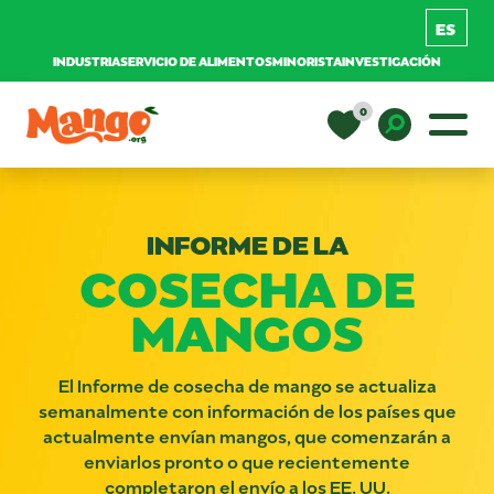
INDUSTRIA
SERVICIO DE ALIMENTOS
MINORISTA
INVESTIGACIÓN
Saltar al contenido
0
Navegación principal
EDUCACIÓN
Toggle D
INFORME DE LA
RECETAS
COSECHA DE
MANGOS
NUTRICIÓN
El Informe de cosecha de mango se actualiza
COMPRAR MANGOS
semanalmente con información de los países que
actualmente envían mangos, que comenzarán a
enviarlos pronto o que recientemente
completaron el envío a los EE. UU.