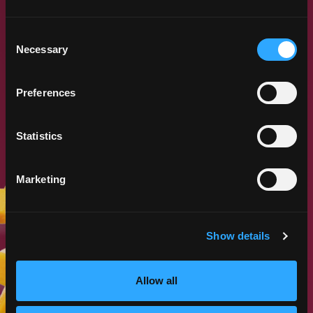
Consent
Necessary
Selection
Preferences
Statistics
Marketing
INFORME DE LA COSECHA DE
Show details
MANGOS
Allow all
APRENDE MÁS