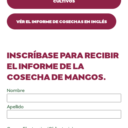
CULTIVOS
VÉR EL INFORME DE COSECHAS EN INGLÉS
INSCRÍBASE PARA RECIBIR
EL INFORME DE LA
COSECHA DE MANGOS.
Nombre
(Obligatorio)
Nombre
Apellido