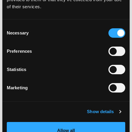
of their services.
Consent
Necessary
Selection
Preferences
LICUADO DE MANGO Y
JENGIBRE
BATIDOS
Statistics
TIEMPO DE
COCINA
COCCIÓN
AMERICAN
Marketing
05 MINUTOS
HAZLO
Show details
Allow all