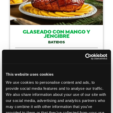
GLASEADO CON MANGO Y
JENGIBRE
BATIDOS
TIEMPO DE
COCINA
COCCIÓN
---
---
This website uses cookies
HAZLO
We use cookies to personalise content and ads, to
provide social media features and to analyse our traffic.
We also share information about your use of our site with
our social media, advertising and analytics partners who
Like This Recip
may combine it with other information that you’ve
provided to them or that they’ve collected from your use