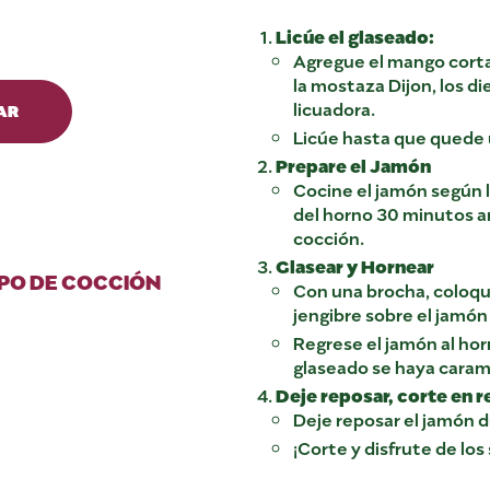
Licúe el glaseado:
Agregue el mango cortad
la mostaza Dijon, los di
licuadora.
AR
Licúe hasta que quede
Prepare el Jamón
Cocine el jamón según l
del horno 30 minutos a
cocción.
Glasear y Hornear
PO DE COCCIÓN
Con una brocha, coloq
jengibre sobre el jamón
Regrese el jamón al ho
glaseado se haya caram
Deje reposar, corte en r
Deje reposar el jamón 
¡Corte y disfrute de los