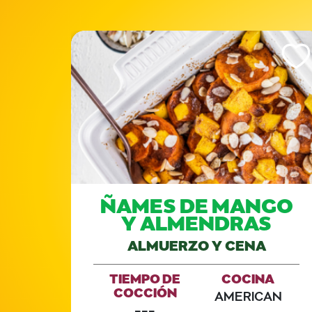
Like This Recipe
Like Th
GO,
ÑAMES DE MANGO
Y ALMENDRAS
ALMUERZO Y CENA
A
TIEMPO DE
COCINA
COCCIÓN
AMERICAN
---