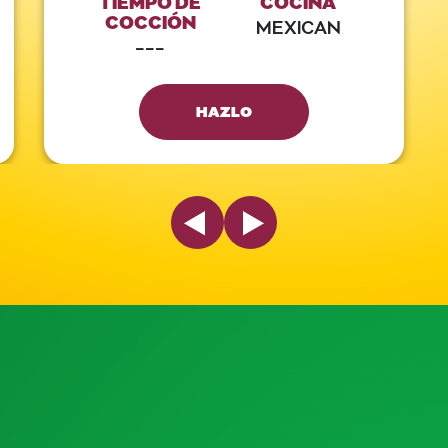
COCCIÓN
MEXICAN
---
HAZLO
Previous Slide
Next Slide