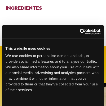
---
INGREDIENTES
Categorías:
Bocadillos
,
Horneado
,
Postres
This website uses cookies
We use cookies to personalise content and ads, to
RECETAS
provide social media features and to analyse our traffic.
RELACIONADAS
We also share information about your use of our site with
our social media, advertising and analytics partners who
may combine it with other information that you’ve
provided to them or that they’ve collected from your use
Like This Recipe
of their services.