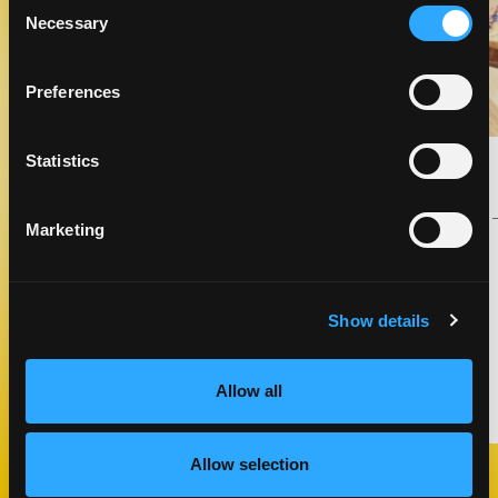
Consent
Necessary
Selection
Preferences
SERVICIO SUAVE DE MANGO
Statistics
TROPICAL
POSTRES
Marketing
TIEMPO DE
COCINA
COCCIÓN
AMERICAN
05 MINUTOS
Show details
HAZLO
Allow all
Allow selection
Previous Slide
Next Slide