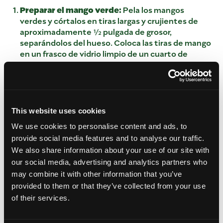
Preparar el mango verde:
Pela los mangos
verdes y córtalos en tiras largas y crujientes de
aproximadamente ½ pulgada de grosor,
separándolos del hueso. Coloca las tiras de mango
en un frasco de vidrio limpio de un cuarto de
galón.
Hervir la salmuera dulce:
En una olla pequeña,
combina el vinagre blanco, el azúcar, la sal marina
y las rebanadas de jengibre fresco a fuego medio.
Lleva a ebullición suave, revolviendo
This website uses cookies
constantemente hasta que el azúcar y la sal se
We use cookies to personalise content and ads, to
disuelvan por completo. Retira del fuego.
provide social media features and to analyse our traffic.
Incorporar el polvo de ciruela:
Bate el polvo de
We also share information about your use of our site with
Li Hing Mui (y el colorante rojo opcional)
our social media, advertising and analytics partners who
directamente en la mezcla de vinagre caliente
may combine it with other information that you’ve
hasta obtener una mezcla homogénea.
provided to them or that they’ve collected from your use
Verter y curar:
Vierte la salmuera tibia sobre las
of their services.
tiras de mango verde en el frasco, asegurándote
de que el líquido cubra completamente la fruta.