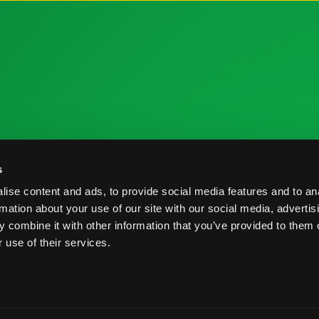
 la Industria
Recursos de Investigación
C
s
me de Cosecha
Nutrición y Salud
C
ise content and ads, to provide social media features and to an
veedores
Informe de Cosecha
B
rmation about your use of our site with our social media, advertis
 combine it with other information that you’ve provided to them o
Prácticas Postcosecha
P
 use of their services.
rvados.
Términos y Condiciones
Prácticas Postcosecha