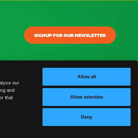
SIGNUP FOR OUR NEWSLETTER
onectar
ontacto
Allow all
alyse our
log
ing and
Allow selection
r that
reguntas Frecuentes
Deny
ESPAÑOL