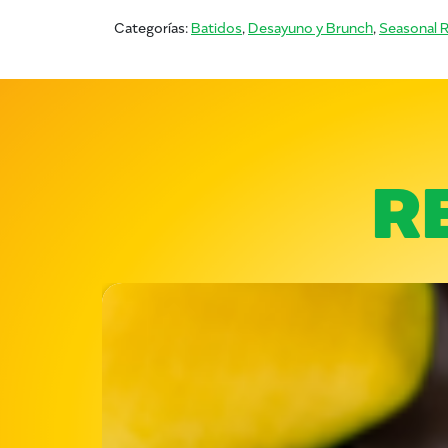
Categorías:
Batidos
,
Desayuno y Brunch
,
Seasonal 
R