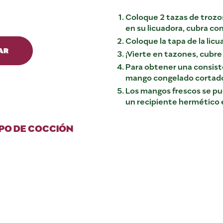
Coloque 2 tazas de trozo
en su licuadora, cubra con e
Coloque la tapa de la lic
AR
¡Vierte en tazones, cubre
Para obtener una consist
mango congelado cortado
Los mangos frescos se pue
un recipiente hermético e
PO DE COCCIÓN