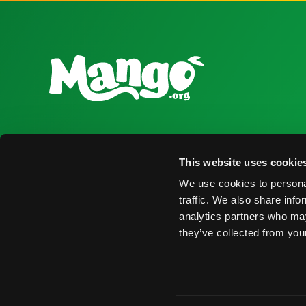
National Mango Board
Recursos para
This website uses cookie
Sobre NMB
Obtener Infor
We use cookies to personal
Destacados
Encontrar Pro
traffic. We also share info
analytics partners who may
Nominaciones
Eventos
they’ve collected from your
© 2026 National Mango Board. Todos los Derechos Rese