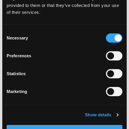
Like This Recip
provided to them or that they’ve collected from your use
of their services.
Consent
Necessary
Selection
Preferences
ENSALADA DE NOCHEBUENA
TRADICIONAL CON MANGO
Statistics
ENSALADAS
TIEMPO DE
COCINA
Marketing
COCCIÓN
MEXICAN
---
Show details
HAZLO