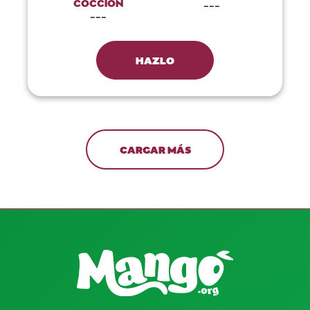
COCCIÓN
---
---
HAZLO
CARGAR MÁS