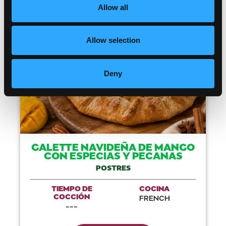
Allow all
Like This Recip
Allow selection
Deny
GALETTE NAVIDEÑA DE MANGO
CON ESPECIAS Y PECANAS
POSTRES
TIEMPO DE
COCINA
COCCIÓN
FRENCH
---