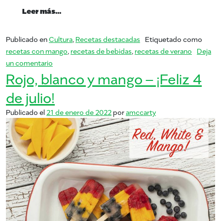
from Verano de Mango: Michelada
Leer más…
Publicado en
Cultura
,
Recetas destacadas
Etiquetado como
recetas con mango
,
recetas de bebidas
,
recetas de verano
Deja
en Verano de Mango: Michelada
un comentario
Rojo, blanco y mango – ¡Feliz 4
de julio!
Publicado el
21 de enero de 2022
por
amccarty