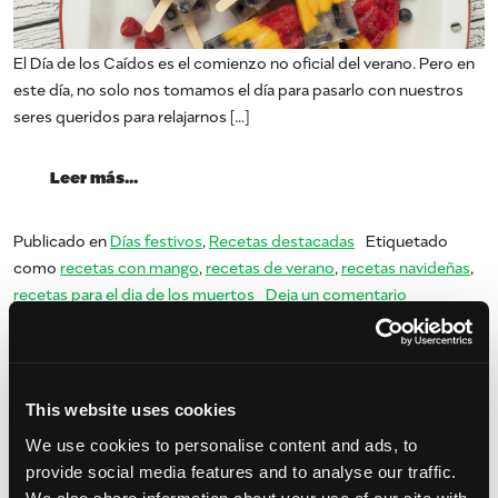
El Día de los Caídos es el comienzo no oficial del verano. Pero en
este día, no solo nos tomamos el día para pasarlo con nuestros
seres queridos para relajarnos […]
from Día de los caídos en el amor por los m
Leer más…
Publicado en
Días festivos
,
Recetas destacadas
Etiquetado
como
recetas con mango
,
recetas de verano
,
recetas navideñas
,
en Día de lo
recetas para el dia de los muertos
Deja un comentario
mangos para el verano
Publicado el
21 de enero de 2022
por
amccarty
This website uses cookies
We use cookies to personalise content and ads, to
provide social media features and to analyse our traffic.