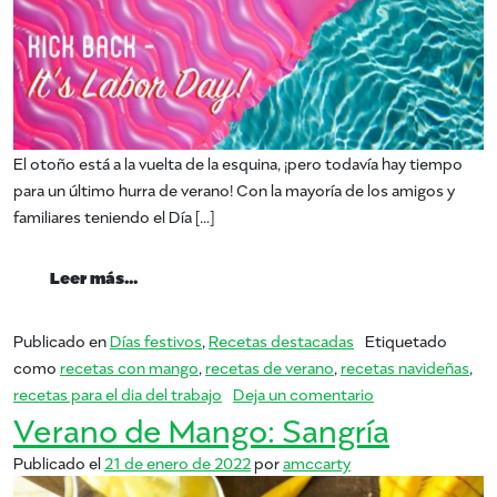
El otoño está a la vuelta de la esquina, ¡pero todavía hay tiempo
para un último hurra de verano! Con la mayoría de los amigos y
familiares teniendo el Día […]
from Relájate este Día del Trabajo con Man
Leer más…
Publicado en
Días festivos
,
Recetas destacadas
Etiquetado
como
recetas con mango
,
recetas de verano
,
recetas navideñas
,
en Relájate este 
recetas para el dia del trabajo
Deja un comentario
Verano de Mango: Sangría
Publicado el
21 de enero de 2022
por
amccarty