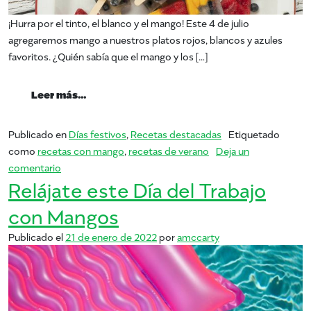
¡Hurra por el tinto, el blanco y el mango! Este 4 de julio
agregaremos mango a nuestros platos rojos, blancos y azules
favoritos. ¿Quién sabía que el mango y los […]
from Rojo, blanco y mango – ¡Feliz 4 de julio
Leer más…
Publicado en
Días festivos
,
Recetas destacadas
Etiquetado
como
recetas con mango
,
recetas de verano
Deja un
en Rojo, blanco y mango – ¡Feliz 4 de julio!
comentario
Relájate este Día del Trabajo
con Mangos
Publicado el
21 de enero de 2022
por
amccarty