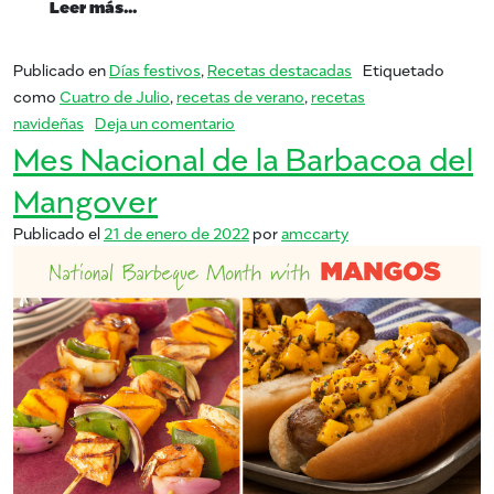
from Vamos a manejar tu fin de semana del 4
Leer más…
Publicado en
Días festivos
,
Recetas destacadas
Etiquetado
como
Cuatro de Julio
,
recetas de verano
,
recetas
en Vamos a manejar tu fin de semana 
navideñas
Deja un comentario
Mes Nacional de la Barbacoa del
Mangover
Publicado el
21 de enero de 2022
por
amccarty