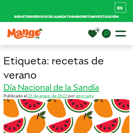
INDUSTRIA
SERVICIO DE ALIMENTOS
MINORISTA
INVESTIGACIÓN
Saltar al contenido
0
Navegación principal
EDUCACIÓN
Toggle D
Etiqueta:
recetas de
RECETAS
verano
Día Nacional de la Sandía
NUTRICIÓN
Publicado el
21 de enero de 2022
por
amccarty
COMPRAR MANGOS