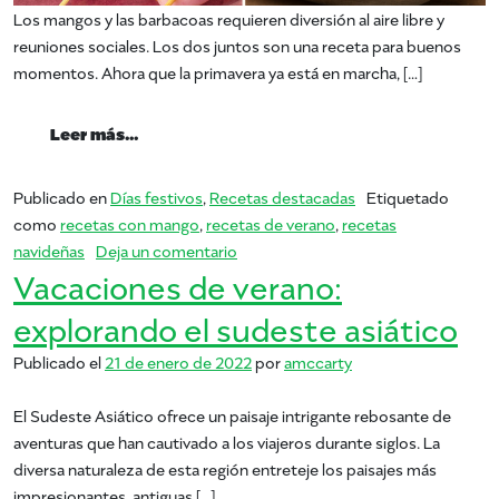
Los mangos y las barbacoas requieren diversión al aire libre y
reuniones sociales. Los dos juntos son una receta para buenos
momentos. Ahora que la primavera ya está en marcha, […]
from Mes Nacional de la Barbacoa del Man
Leer más…
Publicado en
Días festivos
,
Recetas destacadas
Etiquetado
como
recetas con mango
,
recetas de verano
,
recetas
en Mes Nacional de la Barbacoa del
navideñas
Deja un comentario
Vacaciones de verano:
explorando el sudeste asiático
Publicado el
21 de enero de 2022
por
amccarty
El Sudeste Asiático ofrece un paisaje intrigante rebosante de
aventuras que han cautivado a los viajeros durante siglos. La
diversa naturaleza de esta región entreteje los paisajes más
impresionantes, antiguas […]