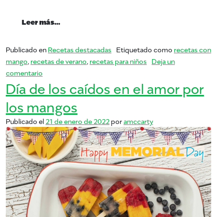
from La vida es un picnic cuando comes m
Leer más…
Publicado en
Recetas destacadas
Etiquetado como
recetas con
mango
,
recetas de verano
,
recetas para niños
Deja un
en La vida es un picnic cuando comes mango
comentario
Día de los caídos en el amor por
los mangos
Publicado el
21 de enero de 2022
por
amccarty