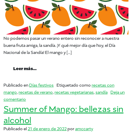
No podemos pasar un verano entero sin reconocer a nuestra
buena fruta amiga, la sandía. ¡Y qué mejor día que hoy, el Día
Nacional de la Sandía! El mango y […]
from Día Nacional de la Sandía
Leer más…
Publicado en
Días festivos
Etiquetado como
recetas con
mango
,
recetas de verano
,
recetas vegetarianas
,
sandía
Deja un
en Día Nacional de la Sandía
comentario
Summer of Mango: bellezas sin
alcohol
Publicado el
21 de enero de 2022
por
amccarty