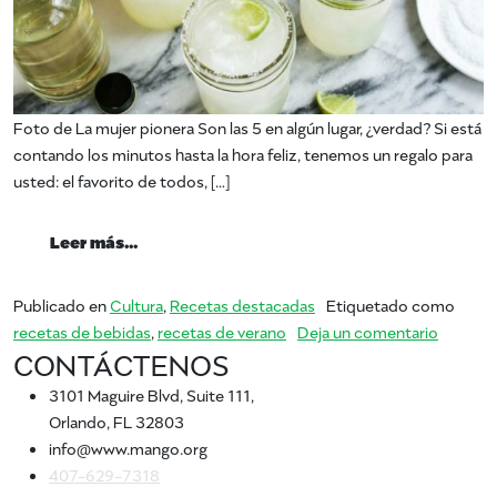
Foto de La mujer pionera Son las 5 en algún lugar, ¿verdad? Si está
contando los minutos hasta la hora feliz, tenemos un regalo para
usted: el favorito de todos, […]
from Verano de Mango: Margarita
Leer más…
Publicado en
Cultura
,
Recetas destacadas
Etiquetado como
en Vera
recetas de bebidas
,
recetas de verano
Deja un comentario
CONTÁCTENOS
3101 Maguire Blvd, Suite 111,
Orlando, FL 32803
info@www.mango.org
407-629-7318