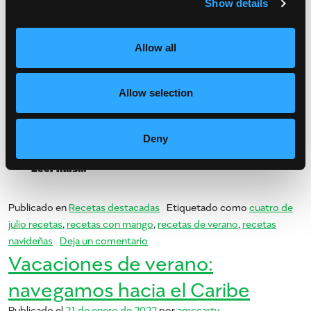
Show details
Allow all
Deseche cualquier idea preconcebida que tuviera de que el 4 de
Allow selection
julio solo estaba destinado a asar hamburguesas y perritos
calientes. Le ofrecemos las versiones mejoradas de la comida
estadounidense, […]
Deny
from Celebre América con mangos
Leer más…
Publicado en
Recetas destacadas
Etiquetado como
cuatro de
julio recetas
,
recetas con mango
,
recetas de verano
,
recetas
en Celebre América con mangos
navideñas
Deja un comentario
Vacaciones de verano:
navegamos hacia el Caribe
Publicado el
21 de enero de 2022
por
amccarty