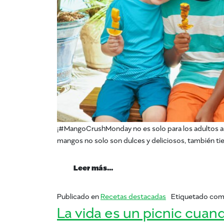
¡#MangoCrushMonday no es solo para los adultos am
mangos no solo son dulces y deliciosos, también tie
from #MangoCrushMonday – Re
Leer más…
Publicado en
Recetas destacadas
Etiquetado co
La vida es un picnic cu