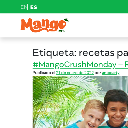
EN
ES
Saltar al contenido
Navegación principal
EDUCACIÓN
Etiqueta:
recetas pa
RECETAS
#MangoCrushMonday – Rec
Publicado el
21 de enero de 2022
por
amccarty
NUTRICIÓN
COMPRAR MANGOS