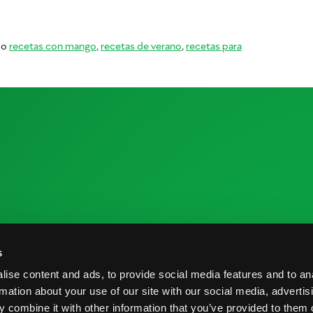
uando comes mango
mo
recetas con mango
,
recetas de verano
,
recetas para
 cuando comes mango
 la Industria
Recursos de Investigación
C
s
me de Cosecha
Nutrición y Salud
C
ise content and ads, to provide social media features and to an
veedores
Informe de Cosecha
B
rmation about your use of our site with our social media, advertis
 combine it with other information that you’ve provided to them o