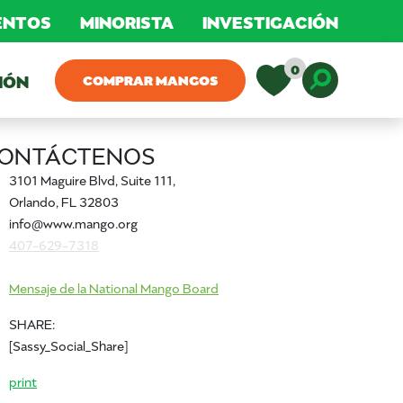
MENTOS
MINORISTA
INVESTIGACIÓN
0
IÓN
COMPRAR MANGOS
Toggle D
ONTÁCTENOS
3101 Maguire Blvd, Suite 111,
Orlando, FL 32803
info@www.mango.org
407-629-7318
Mensaje de la National Mango Board
SHARE:
[Sassy_Social_Share]
print