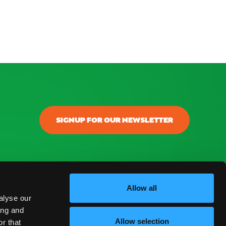
SIGNUP FOR OUR NEWSLETTER
onectar
ontacto
Allow all
alyse our
log
ing and
Allow selection
r that