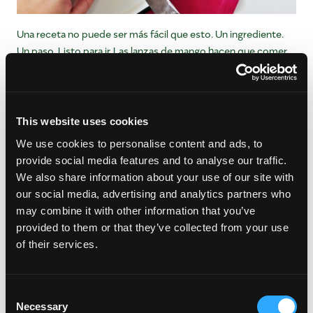
Una receta no puede ser más fácil que esto. Un ingrediente.
Un paso. Listo para ir. Las lanzas de mango hacen que comer
un mango sea una experiencia menos desordenada y hacen
que la superfruta sea fácilmente portátil. Corta las mejillas del
mango lejos de la semilla y luego corta esas mitades en tres
lanzas. A partir de ahí, marca esas rebanadas, ponlas en una
This website uses cookies
bolsa de sándwich y ¡listo!
We use cookies to personalise content and ads, to
provide social media features and to analyse our traffic.
We also share information about your use of our site with
Tarta en un tarro
our social media, advertising and analytics partners who
may combine it with other information that you’ve
provided to them or that they’ve collected from your use
of their services.
Consent
Necessary
Selection