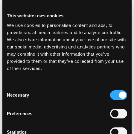
ingrediente principal de estos tacos y la salsa de ensueño!
Mangos mezclados, cebolla, cilantro, lima y más conforman
This website uses cookies
este sabroso aderezo.
We use cookies to personalise content and ads, to
provide social media features and to analyse our traffic.
We also share information about your use of our site with
Tacos de Pescado de Baja con Salsa de
our social media, advertising and analytics partners who
Mango
may combine it with other information that you’ve
provided to them or that they’ve collected from your use
of their services.
Consent
Necessary
Selection
Preferences
Statistics