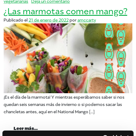
en Consuma una dieta basada en p
vegetarianas
Deja un comentario
¿Las marmotas comen mango?
Publicado el
21 de enero de 2022
por
amccarty
¡Es el día de la marmota! Y mientras esperábamos saber si nos
quedan seis semanas más de invierno o si podemos sacar las
chancletas antes, aquí en el National Mango […]
from ¿Las marmotas comen mango?
Leer más…