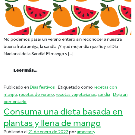
No podemos pasar un verano entero sin reconocer a nuestra
buena fruta amiga, la sandía. ¡Y qué mejor día que hoy, el Día
Nacional de la Sandía! El mango y […]
from Día Nacional de la Sandía
Leer más…
Publicado en
Días festivos
Etiquetado como
recetas con
mango
,
recetas de verano
,
recetas vegetarianas
,
sandía
Deja un
en Día Nacional de la Sandía
comentario
Consuma una dieta basada en
plantas y llena de mango
Publicado el
21 de enero de 2022
por
amccarty