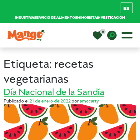
INDUSTRIA
SERVICIO DE ALIMENTOS
MINORISTA
INVESTIGACIÓN
Saltar al contenido
0
Navegación principal
EDUCACIÓN
Toggle D
Etiqueta:
recetas
RECETAS
vegetarianas
Día Nacional de la Sandía
NUTRICIÓN
Publicado el
21 de enero de 2022
por
amccarty
COMPRAR MANGOS