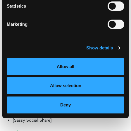
comenzamos a pensar en nuestras Resoluciones de Año Nuevo.
Statistics
Si ha comido algo como lo que tenemos esta […]
Marketing
from Obtenga una ventaja inicial en las r
Leer más…
Publicado en
Recetas destacadas
Etiquetado como
recetas
Show details
en Obtenga una
saludables
,
recetas vegetarianas
Deja un comentario
CONTÁCTENOS
3101 Maguire Blvd, Suite 111,
Allow all
Orlando, FL 32803
info@www.mango.org
Allow selection
407-629-7318
Mensaje de la National Mango Board
Deny
SHARE:
[Sassy_Social_Share]