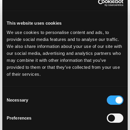
Publicado en
Días festivos
,
Recetas destacadas
Etiquetado
como
dia de la marmota
,
recetas con mango
,
recetas navideñas
,
en ¿L
recetas saludables
,
recetas vegetarianas
Deja un comentario
This website uses cookies
Obtenga una ventaja inicial en
We use cookies to personalise content and ads, to
provide social media features and to analyse our traffic.
las resoluciones de Año Nuevo
We also share information about your use of our site with
Publicado el
21 de enero de 2022
por
amccarty
our social media, advertising and analytics partners who
may combine it with other information that you’ve
provided to them or that they’ve collected from your use
of their services.
Consent
Necessary
Selection
Preferences
A medida que las vacaciones comienzan a llegar a su fin, todos