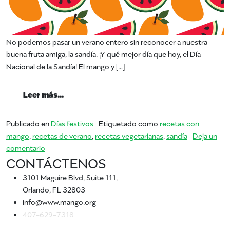
No podemos pasar un verano entero sin reconocer a nuestra
buena fruta amiga, la sandía. ¡Y qué mejor día que hoy, el Día
Nacional de la Sandía! El mango y […]
from Día Nacional de la Sandía
Leer más…
Publicado en
Días festivos
Etiquetado como
recetas con
mango
,
recetas de verano
,
recetas vegetarianas
,
sandía
Deja un
en Día Nacional de la Sandía
comentario
CONTÁCTENOS
3101 Maguire Blvd, Suite 111,
Orlando, FL 32803
info@www.mango.org
407-629-7318