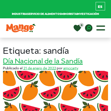
INDUSTRIA
SERVICIO DE ALIMENTOS
MINORISTA
INVESTIGACIÓN
Saltar al contenido
0
Navegación principal
EDUCACIÓN
Toggle D
Etiqueta:
sandía
RECETAS
Día Nacional de la Sandía
Publicado el
21 de enero de 2022
por
amccarty
NUTRICIÓN
COMPRAR MANGOS