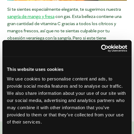
Si te sientes especialmente elegante, te sugerimos nuestra
sangría de mango y fresa
con gas. Esta belleza contiene una
gran cantidad de vitamina C gracias a todos los cítricos y
mangos frescos, así que no te sientas culpable por tu
obsesión veraniega con la sangría. Pero si este tiene
demasiados ingredientes (te escuchamos, cuanto más fácil,
mejor), prueba
la sangría de mango y piña de Foxes Loves
Lemons
. Para este cóctel tropical, solo necesitas mango,
piña, vino blanco, licor de naranja y agua mineral. No hay nada
This website uses cookies
más fácil que esto.
We use cookies to personalise content and ads, to
¿Cómo vives tu mejor vida de sangría? ¿Rojo o blanco?
provide social media features and to analyse our traffic.
¿Cítricos o bayas? ¡Cuéntanos en los comentarios a
We also share information about your use of our site with
continuación!
our social media, advertising and analytics partners who
may combine it with other information that you’ve
provided to them or that they’ve collected from your use
of their services.