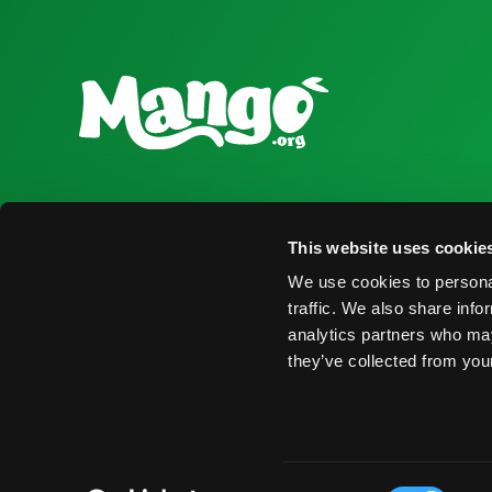
National Mango Board
Recursos para
This website uses cookie
Sobre NMB
Obtener Infor
We use cookies to personal
Destacados
Encontrar Pro
traffic. We also share info
analytics partners who may
Nominaciones
Eventos
they’ve collected from your
© 2026 National Mango Board. Todos los Derechos Rese
Consent