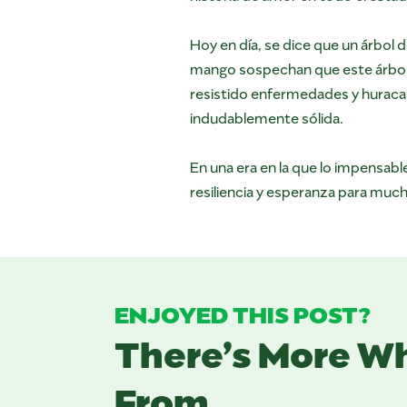
Hoy en día, se dice que un árbol 
mango sospechan que este árbol e
resistido enfermedades y huracane
indudablemente sólida.
En una era en la que lo impensab
resiliencia y esperanza para muc
ENJOYED THIS POST?
There’s More W
From