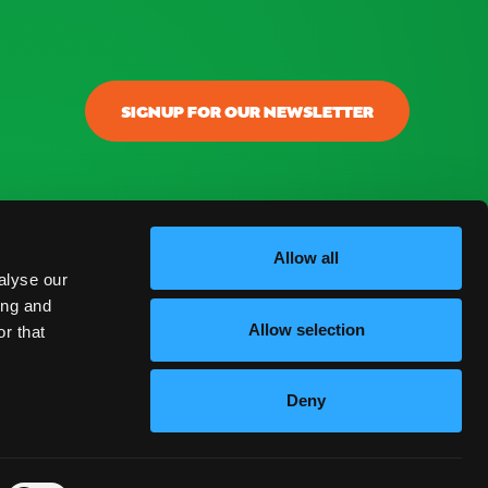
SIGNUP FOR OUR NEWSLETTER
onectar
ontacto
Allow all
alyse our
log
ing and
Allow selection
r that
reguntas Frecuentes
Deny
ESPAÑOL