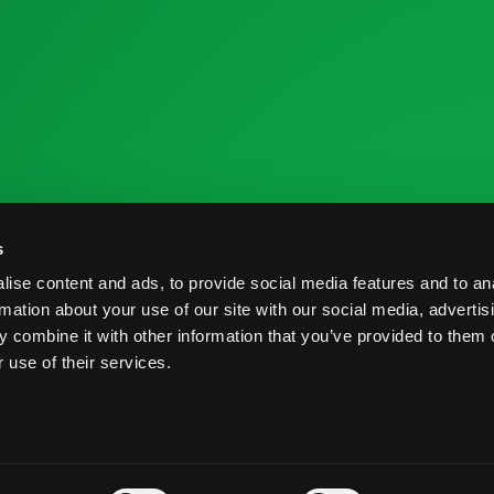
 la Industria
Recursos de Investigación
C
s
me de Cosecha
Nutrición y Salud
C
ise content and ads, to provide social media features and to an
veedores
Informe de Cosecha
B
rmation about your use of our site with our social media, advertis
 combine it with other information that you’ve provided to them o
Prácticas Postcosecha
P
 use of their services.
rvados.
Términos y Condiciones
Prácticas Postcosecha