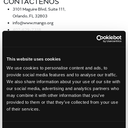
CONTÁCTENOS
3101 Maguire Blvd, Suite 111,
Orlando, FL 32803
info@www.mango.org
407-629-7318
Mensaje de la National Mango Board
SHARE:
This website uses cookies
[Sassy_Social_Share]
We use cookies to personalise content and ads, to
print
provide social media features and to analyse our traffic.
We also share information about your use of our site with
Archivo
our social media, advertising and analytics partners who
julio 2024
may combine it with other information that you’ve
mayo 2024
provided to them or that they’ve collected from your use
septiembre 2023
of their services.
junio 2023
enero 2023
febrero 2022