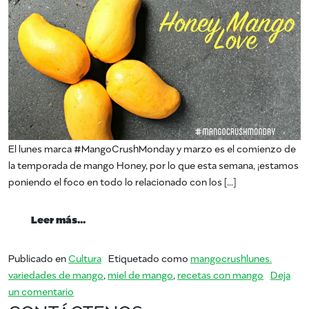
El lunes marca #MangoCrushMonday y marzo es el comienzo de
la temporada de mango Honey, por lo que esta semana, ¡estamos
poniendo el foco en todo lo relacionado con los […]
from #MangoCrushMonday – Miel Mango
Leer más…
Publicado en
Cultura
Etiquetado como
mangocrushlunes.
variedades de mango
,
miel de mango
,
recetas con mango
Deja
en #MangoCrushMonday – Miel Mango
un comentario