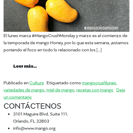
El lunes marca #MangoCrushMonday y marzo es el comienzo de
la temporada de mango Honey, por lo que esta semana, ¡estamos
poniendo el foco en todo lo relacionado con los […]
from #MangoCrushMonday – Miel Mango
Leer más…
Publicado en
Cultura
Etiquetado como
mangocrushlunes.
variedades de mango
,
miel de mango
,
recetas con mango
Deja
en #MangoCrushMonday – Miel Mango
un comentario
CONTÁCTENOS
3101 Maguire Blvd, Suite 111,
Orlando, FL 32803
info@www.mango.org