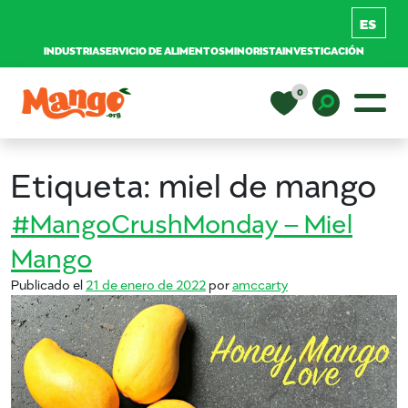
INDUSTRIA
SERVICIO DE ALIMENTOS
MINORISTA
INVESTIGACIÓN
Saltar al contenido
0
Navegación principal
EDUCACIÓN
Toggle D
Etiqueta:
miel de mango
RECETAS
#MangoCrushMonday – Miel
Mango
NUTRICIÓN
Publicado el
21 de enero de 2022
por
amccarty
COMPRAR MANGOS