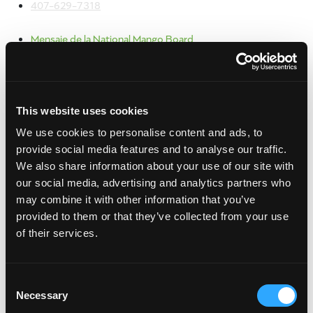
407-629-7318
Mensaje de la National Mango Board
SHARE:
[Sassy_Social_Share]
print
This website uses cookies
We use cookies to personalise content and ads, to
Archivo
provide social media features and to analyse our traffic.
julio 2024
We also share information about your use of our site with
mayo 2024
our social media, advertising and analytics partners who
septiembre 2023
may combine it with other information that you’ve
junio 2023
provided to them or that they’ve collected from your use
enero 2023
of their services.
febrero 2022
enero 2022
octubre 2021
Consent
Necessary
junio 2021
Selection
abril 2021