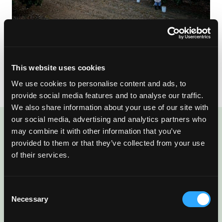
El árbol de mango es de hecho un árbol especial. Si bien la
fruta que produce es increíblemente deliciosa, también
sustenta el sustento de miles de trabajadores que recolectan
This website uses cookies
cada fruta a mano. Un árbol no puede ser mejor que eso.
We use cookies to personalise content and ads, to
provide social media features and to analyse our traffic.
We also share information about your use of our site with
our social media, advertising and analytics partners who
may combine it with other information that you’ve
ENJOYED THIS POST?
provided to them or that they’ve collected from your use
There’s More Where
of their services.
That Came From
Consent
Necessary
Selection
Sign up for our newsletter to get fresh