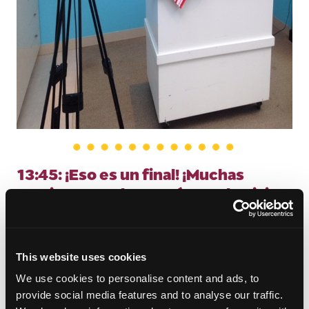
13:45: ¡Eso es un final! ¡Muchas
gracias Raquel! ¡Asegúrese de visitar
Ayesha el 12 de mayo para conocer
las mejores recetas con mango en
The Rachael Ray Show
!
This website uses cookies
We use cookies to personalise content and ads, to
provide social media features and to analyse our traffic.