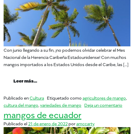
Con junio llegando a su fin, ¡no podemos olvidar celebrar el Mes
Nacional de la Herencia Caribeña Estadounidense! Con muchos
mangos importados a los Estados Unidos desde el Caribe, las […]
from Mes Nacional de la Herencia Caribeñ
Leer más…
Publicado en
Cultura
Etiquetado como
agricultores de mango
,
en Me
cultura del mango
,
variedades de mango
Deja un comentario
mangos de ecuador
Publicado el
21 de enero de 2022
por
amccarty