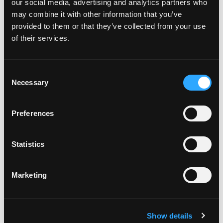
our social media, advertising and analytics partners who
lo que la mayoría de los estadounidenses piensan cuando piensan
may combine it with other information that you’ve
en «mango». Pero, ¿sabías […]
provided to them or that they’ve collected from your use
of their services.
from ¡Tantos mangos para elegir en junio!
Leer más…
Consent
Publicado en
Consejos de mango
Etiquetado como
puntas de
Necessary
Selection
en ¡Tantos mangos
mango
,
variedades de mango
Deja un comentario
Comprar árboles de mango
Preferences
Publicado el
21 de enero de 2022
por
amccarty
Statistics
Marketing
Show details