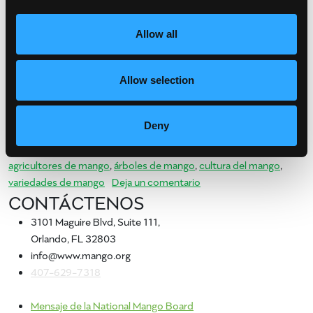
Allow all
¿Quieres comprar un árbol de mango? Hay tantos tipos que están
disponibles en sus viveros locales, tiendas de jardinería y más. Si
vive en un clima más cálido, es probable […]
Allow selection
from Comprar árboles de mango
Leer más…
Deny
Publicado en
Consejos de mango
,
Cultura
Etiquetado como
agricultores de mango
,
árboles de mango
,
cultura del mango
,
en Comprar árboles de 
variedades de mango
Deja un comentario
CONTÁCTENOS
3101 Maguire Blvd, Suite 111,
Orlando, FL 32803
info@www.mango.org
407-629-7318
Mensaje de la National Mango Board