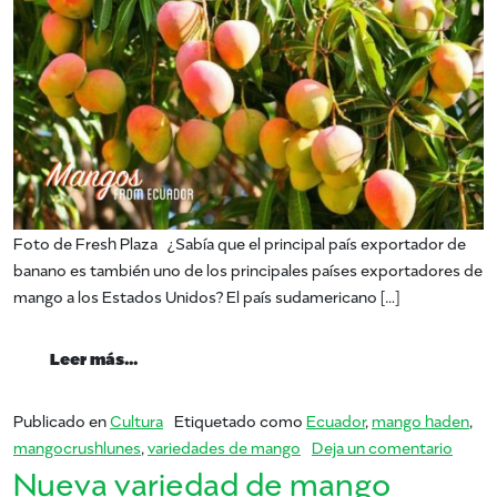
Foto de Fresh Plaza ¿Sabía que el principal país exportador de
banano es también uno de los principales países exportadores de
mango a los Estados Unidos? El país sudamericano […]
from mangos de ecuador
Leer más…
Publicado en
Cultura
Etiquetado como
Ecuador
,
mango haden
,
en ma
mangocrushlunes
,
variedades de mango
Deja un comentario
Nueva variedad de mango