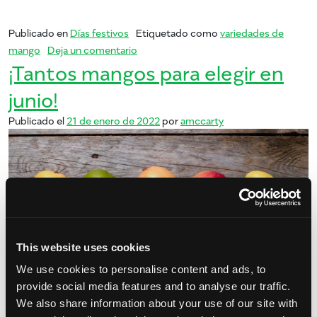
Publicado en
Días festivos
Etiquetado como
variedades de
en Nueva variedad de mango disponible,
mango
Deja un comentario
¡Tantos mangos para elegir en
junio!
Publicado el
21 de enero de 2022
por
amccarty
This website uses cookies
We use cookies to personalise content and ads, to
provide social media features and to analyse our traffic.
Probablemente hayas comido el clásico mango rojo redondo.
We also share information about your use of our site with
Llamada Tommy Atkins, esta variedad ampliamente disponible es