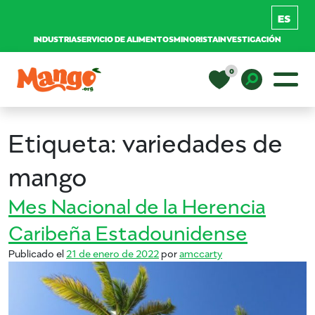
INDUSTRIA
SERVICIO DE ALIMENTOS
MINORISTA
INVESTIGACIÓN
Saltar al contenido
0
Navegación principal
EDUCACIÓN
Toggle D
Etiqueta:
variedades de
RECETAS
mango
Mes Nacional de la Herencia
NUTRICIÓN
Caribeña Estadounidense
Publicado el
21 de enero de 2022
por
amccarty
COMPRAR MANGOS