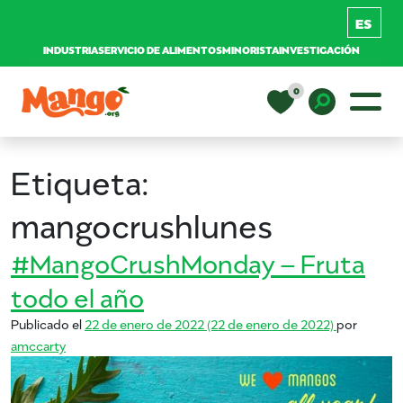
INDUSTRIA
SERVICIO DE ALIMENTOS
MINORISTA
INVESTIGACIÓN
Saltar al contenido
0
Navegación principal
EDUCACIÓN
Toggle D
Etiqueta:
RECETAS
mangocrushlunes
#MangoCrushMonday – Fruta
NUTRICIÓN
todo el año
Publicado el
22 de enero de 2022
(22 de enero de 2022)
por
COMPRAR MANGOS
amccarty