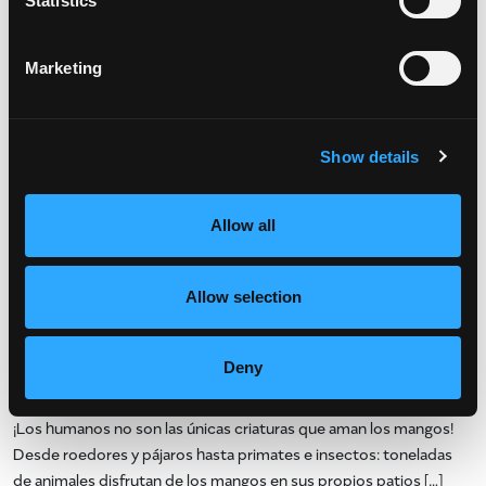
Statistics
Publicado en
Recetas destacadas
Etiquetado como
mangocrushlunes
,
recetas con mango
,
recetas faciles
Deja un
Marketing
en Su nuevo plato favorito de brunch: tostadas de man
comentario
¿Quién más disfruta del mango?
Publicado el
21 de enero de 2022
por
amccarty
Show details
Allow all
Allow selection
Deny
¡Los humanos no son las únicas criaturas que aman los mangos!
Desde roedores y pájaros hasta primates e insectos: toneladas
de animales disfrutan de los mangos en sus propios patios […]