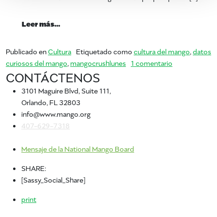
from ¿Quién más disfruta del mango?
Leer más…
Publicado en
Cultura
Etiquetado como
cultura del mango
,
datos
en ¿Quién más
curiosos del mango
,
mangocrushlunes
1 comentario
CONTÁCTENOS
3101 Maguire Blvd, Suite 111,
Orlando, FL 32803
info@www.mango.org
407-629-7318
Mensaje de la National Mango Board
SHARE:
[Sassy_Social_Share]
print