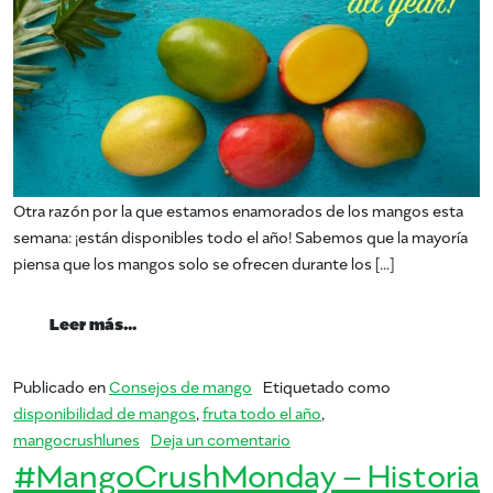
Otra razón por la que estamos enamorados de los mangos esta
semana: ¡están disponibles todo el año! Sabemos que la mayoría
piensa que los mangos solo se ofrecen durante los […]
from #MangoCrushMonday – Fruta todo el
Leer más…
Publicado en
Consejos de mango
Etiquetado como
disponibilidad de mangos
,
fruta todo el año
,
en #MangoCrushMonday – Fr
mangocrushlunes
Deja un comentario
#MangoCrushMonday – Historia