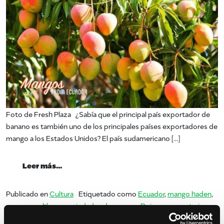
Foto de Fresh Plaza ¿Sabía que el principal país exportador de
banano es también uno de los principales países exportadores de
mango a los Estados Unidos? El país sudamericano […]
from mangos de ecuador
Leer más…
Publicado en
Cultura
Etiquetado como
Ecuador
,
mango haden
,
en ma
mangocrushlunes
,
variedades de mango
Deja un comentario
Su nuevo plato favorito de