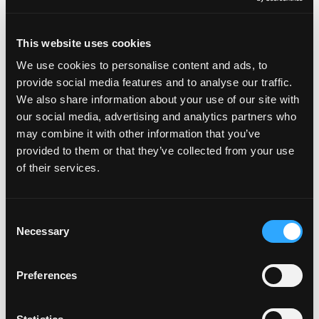
brunch: tostadas de mango
This website uses cookies
Publicado el
21 de enero de 2022
por
amccarty
We use cookies to personalise content and ads, to
provide social media features and to analyse our traffic.
We also share information about your use of our site with
our social media, advertising and analytics partners who
may combine it with other information that you’ve
provided to them or that they’ve collected from your use
of their services.
Consent
Siempre digo que me gustaría poder usar pijamas en público. No
Necessary
Selection
soy fanático de la ropa rígida, y si fuera socialmente aceptable,
probablemente lo haría. Sin embargo, hoy es una […]
Preferences
from Su nuevo plato favorito de brunch: 
Leer más…