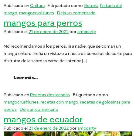
Publicado en
Cultura
Etiquetado como
historia
,
historia del
en #MangoCrushMond
mango
,
mangocrushlunes
Deja un comentario
mangos para perros
Publicado el
21 de enero de 2022
por
amccarty
No recomendamos a los perros, ni a nadie, que se coman un
mango entero. Echa un vistazo a nuestros consejos de corte para
disfrutar de la sabrosa carne del interior. […]
from mangos para perros
Leer más…
Publicado en
Recetas destacadas
Etiquetado como
mangocrushlunes
,
recetas con mango
,
recetas de golosinas para
en mangos para perros
perros
Deja un comentario
mangos de ecuador
Publicado el
21 de enero de 2022
por
amccarty