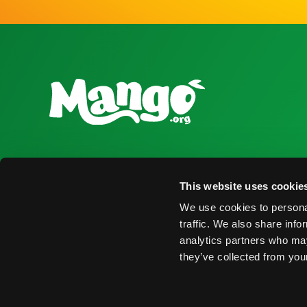
National Mango Board
Recursos para
This website uses cookie
Sobre NMB
Obtener Infor
We use cookies to personal
Destacados
Encontrar Pro
traffic. We also share info
analytics partners who may
Nominaciones
Eventos
they’ve collected from your