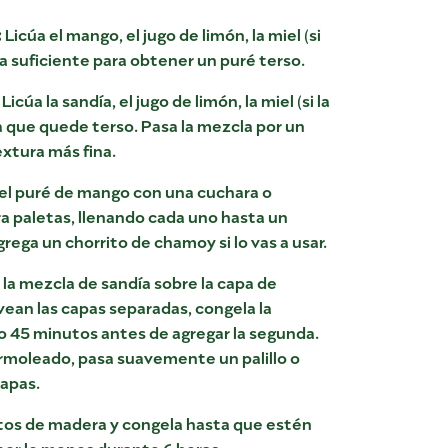
:
Licúa el mango, el jugo de limón, la miel (si
agua suficiente para obtener un puré terso.
Licúa la sandía, el jugo de limón, la miel (si la
asta que quede terso. Pasa la mezcla por un
extura más fina.
 el puré de mango con una cuchara o
ra paletas, llenando cada uno hasta un
rega un chorrito de chamoy si lo vas a usar.
 la mezcla de sandía sobre la capa de
vean las capas separadas, congela la
o 45 minutos antes de agregar la segunda.
armoleado, pasa suavemente un palillo o
capas.
litos de madera y congela hasta que estén
or lo menos durante 6 horas.