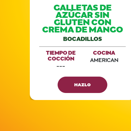
GO
GALLETAS DE
AZÚCAR SIN
GLUTEN CON
CREMA DE MANGO
A
BOCADILLOS
TIEMPO DE
COCINA
COCCIÓN
AMERICAN
---
HAZLO