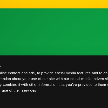
 la Industria
Recursos de Investigación
C
s
me de Cosecha
Nutrición y Salud
C
ise content and ads, to provide social media features and to an
veedores
Informe de Cosecha
B
rmation about your use of our site with our social media, advertis
 combine it with other information that you’ve provided to them o
Prácticas Postcosecha
P
 use of their services.