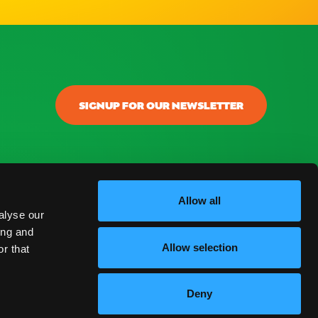
SIGNUP FOR OUR NEWSLETTER
onectar
ontacto
Allow all
alyse our
log
ing and
Allow selection
r that
reguntas Frecuentes
Deny