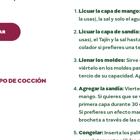
Licuar la capa de mango
la usas), la sal y solo el 
Licuar la capa de sandía:
AR
usas), el Tajín y la sal h
colador si prefieres una t
Llenar los moldes:
Sirve
viértelo en los moldes pa
tercio de su capacidad. Ag
PO DE COCCIÓN
Agregar la sandía:
Vierte
mango. Si quieres que se 
primera capa durante 30 
Si prefieres un efecto m
brocheta a través de las 
Congelar:
Inserta los pa
completamente sólidas, p