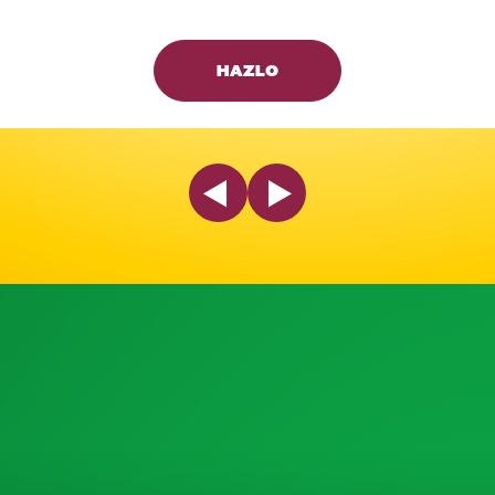
HAZLO
Previous Slide
Next Slide