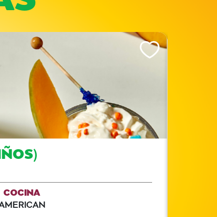
Like This Recipe
IÑOS)
COCINA
AMERICAN