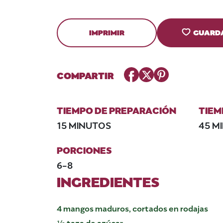
IMPRIMIR
GUARD
Facebook
Twitter
Pinterest
COMPARTIR
TIEMPO DE PREPARACIÓN
TIEM
15 MINUTOS
45 M
PORCIONES
6-8
INGREDIENTES
4 mangos maduros, cortados en rodajas
½ taza de azúcar