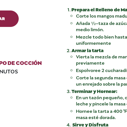
Prepara el Relleno de M
Corte los mangos madur
AR
Añada ½-taza de azúcar
medio limón.
Mezcle todo bien hasta
uniformemente
Armar la tarta
Vierta la mezcla de ma
PO DE COCCIÓN
previamente
Espolvoree 2 cucharadit
INUTOS
Corte la segunda masa d
un enrejado sobre la par
Terminar y Hornear:
En un tazón pequeño, 
leche y pincele la masa
Hornee la tarta a 400 °
masa esté dorada.
Sirve y Disfruta