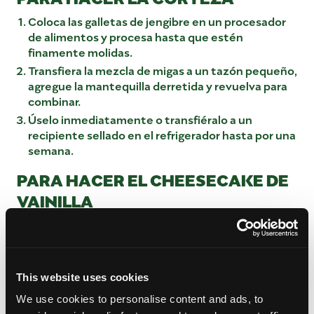
Coloca las galletas de jengibre en un procesador
de alimentos y procesa hasta que estén
finamente molidas.
Transfiera la mezcla de migas a un tazón pequeño,
agregue la mantequilla derretida y revuelva para
combinar.
Úselo inmediatamente o transfiéralo a un
recipiente sellado en el refrigerador hasta por una
semana.
PARA HACER EL CHEESECAKE DE
VAINILLA
Coloca el queso crema en un tazón grande para
mezclar.
Batir a velocidad media hasta que esté suave y
esponjoso.
This website uses cookies
Agregue la vainilla y la sal, luego bata hasta que
We use cookies to personalise content and ads, to
quede suave.