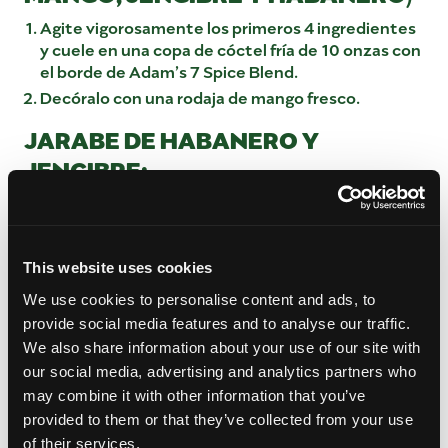
Agite vigorosamente los primeros 4 ingredientes
y cuele en una copa de cóctel fría de 10 onzas con
el borde de Adam’s 7 Spice Blend.
Decóralo con una rodaja de mango fresco.
JARABE DE HABANERO Y
JENGIBRE:
Calienta 1 taza de azúcar y 1 taza de agua justo
antes de hervir con 1 chile habanero sin semillas y
3 onzas de jengibre fresco en rodajas.
This website uses cookies
Retirar el habanero 5 minutos después de retirar
del fuego.
We use cookies to personalise content and ads, to
Enfriar y colar el jengibre. Se mantiene sellado en
provide social media features and to analyse our traffic.
el refrigerador 3 semanas.
We also share information about your use of our site with
our social media, advertising and analytics partners who
MEZCLA DE 7 ESPECIAS DE ADAM:
may combine it with other information that you’ve
Mezcle 2 partes de canela molida, 2 partes de
provided to them or that they’ve collected from your use
hinojo molido, 2 partes de jengibre molido, 1 parte
of their services.