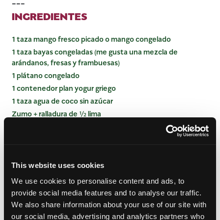
---
INGREDIENTES
1 taza mango fresco picado o mango congelado
1 taza bayas congeladas (me gusta una mezcla de
arándanos, fresas y frambuesas)
1 plátano congelado
1 contenedor plan yogur griego
1 taza agua de coco sin azúcar
Zumo + ralladura de ½ lima
INSTRUCCIONES
This website uses cookies
Combine los ingredientes en una licuadora y
mezcle hasta que quede suave. Verter en copas y
We use cookies to personalise content and ads, to
servir.
provide social media features and to analyse our traffic.
We also share information about your use of our site with
our social media, advertising and analytics partners who
Categorías:
Batidos
,
Bebidas