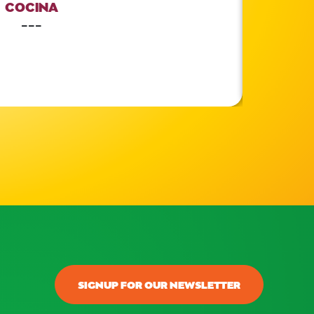
COCINA
---
SIGNUP FOR OUR NEWSLETTER