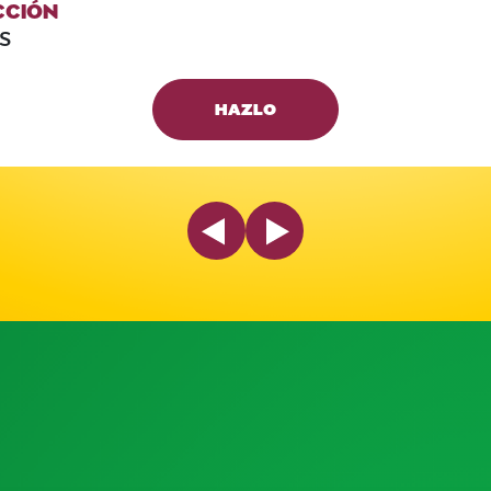
CCIÓN
S
HAZLO
Previous Slide
Next Slide