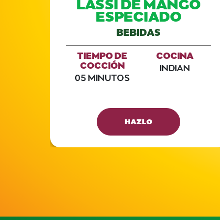
LO
LASSI DE MANGO
ESPECIADO
BEBIDAS
A
TIEMPO DE
COCINA
COCCIÓN
INDIAN
05 MINUTOS
HAZLO