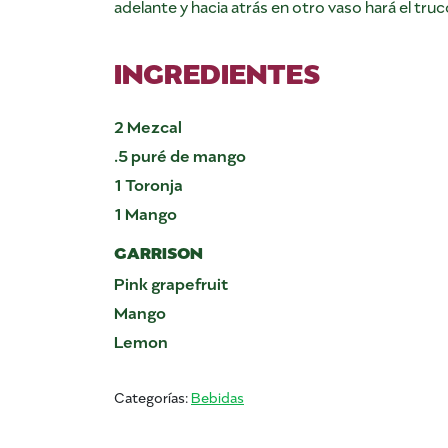
adelante y hacia atrás en otro vaso hará el truc
INGREDIENTES
2 Mezcal
.5 puré de mango
1 Toronja
1 Mango
GARRISON
Pink grapefruit
Mango
Lemon
Categorías:
Bebidas