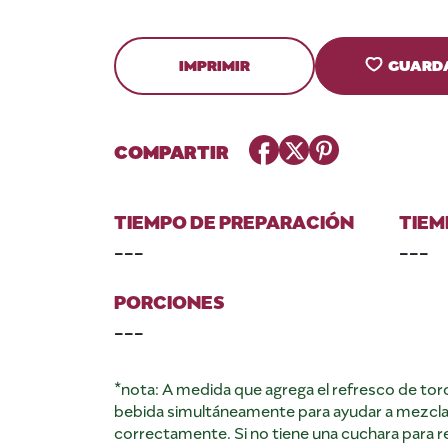
IMPRIMIR
GUARD
Facebook
Twitter
Pinterest
COMPARTIR
TIEMPO DE PREPARACIÓN
TIEM
---
---
PORCIONES
---
*nota: A medida que agrega el refresco de toro
bebida simultáneamente para ayudar a mezclar
correctamente. Si no tiene una cuchara para r