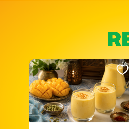
R
Like This Recipe
Like Th