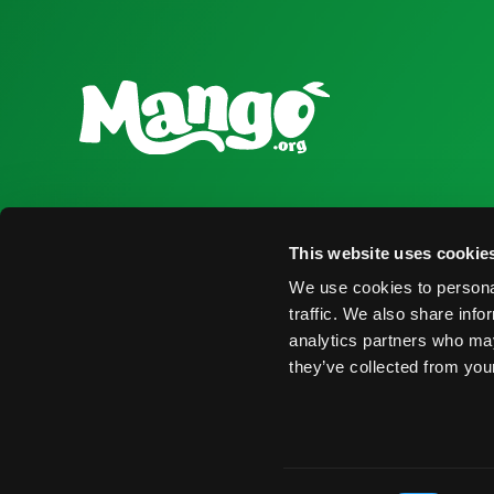
National Mango Board
Recursos para
This website uses cookie
Sobre NMB
Obtener Infor
We use cookies to personal
Destacados
Encontrar Pro
traffic. We also share info
analytics partners who may
Nominaciones
Eventos
they’ve collected from your
© 2026 National Mango Board. Todos los Derechos Rese