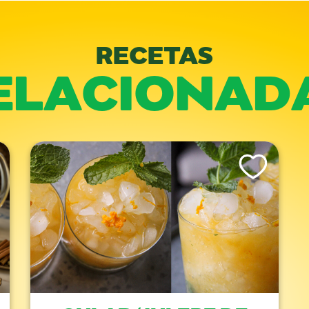
RECETAS
ELACIONAD
is Recipe
Like This Recipe