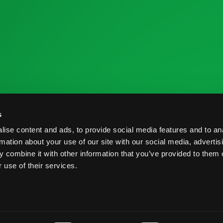
 la Industria
Recursos de Investigación
C
s
me de Cosecha
Nutrición y Salud
C
ise content and ads, to provide social media features and to an
veedores
Informe de Cosecha
B
rmation about your use of our site with our social media, advertis
 combine it with other information that you’ve provided to them o
Prácticas Postcosecha
P
 use of their services.
rvados.
Términos y Condiciones
Prácticas Postcosecha