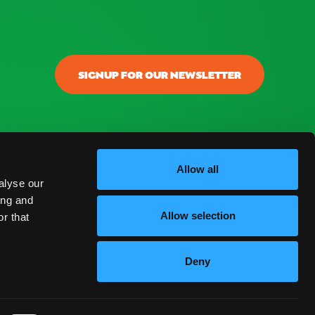
SIGNUP FOR OUR NEWSLETTER
onectar
ontacto
Allow all
alyse our
log
ing and
Allow selection
r that
reguntas Frecuentes
Deny
ESPAÑOL