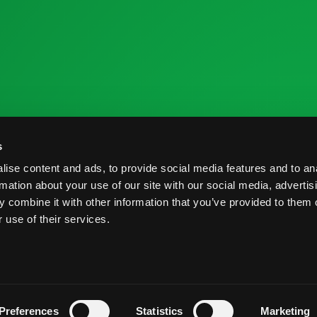
 la Industria
Recursos de Investigación
C
s
me de Cosecha
Nutrición y Salud
C
ise content and ads, to provide social media features and to an
veedores
Informe de Cosecha
B
rmation about your use of our site with our social media, advertis
 combine it with other information that you’ve provided to them o
Prácticas Postcosecha
P
 use of their services.
rvados.
Términos y Condiciones
Prácticas Postcosecha
Preferences
Statistics
Marketing