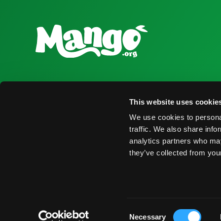
National Mango Board
Recursos para
This website uses cookie
Sobre NMB
Obtener Infor
We use cookies to personal
Destacados
Encontrar Pro
traffic. We also share info
analytics partners who may
Nominaciones
Eventos
they’ve collected from your
© 2026 National Mango Board. Todos los Derechos Rese
Consent
Necessary