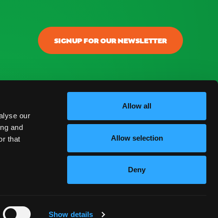
SIGNUP FOR OUR NEWSLETTER
onectar
ontacto
Allow all
alyse our
log
ing and
Allow selection
r that
reguntas Frecuentes
Deny
ESPAÑOL
Show details