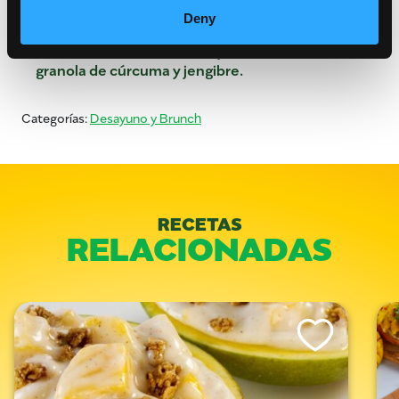
mango cortado en cubitos, 1 cucharadita de
Deny
cerdo cantado, ½ cucharadita de cebolla verde, 3
rebanadas de chile Fresno y 1 cucharada de
granola de cúrcuma y jengibre.
Categorías:
Desayuno y Brunch
RECETAS
RELACIONADAS
Like This Recipe