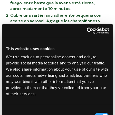
fuego lento hasta que la avena esté tierna,
aproximadamente 10 minutos.
Cubre una sartén antiadherente pequeña con
aceite en aerosol. Agregue los champiñones y
saltee hasta que estén tiernos y todo el líquido se
evapore, aproximadamente 4 minutos.
Agregue el jugo de lima y saltee hasta que el
líquido se haya evaporado. Agregue los
This website uses cookies
champiñones a la papilla de avena.
We use cookies to personalise content and ads, to
GRANOLA DE JENGIBRE Y
provide social media features and to analyse our traffic.
CÚRCUMA
We also share information about your use of our site with
our social media, advertising and analytics partners who
Precaliente el horno a 325 °F.
may combine it with other information that you’ve
Vierta el coco, las semillas de calabaza y las
provided to them or that they’ve collected from your use
semillas de girasol en una bandeja para hornear
of their services.
grande.
En un tazón, mezcle el aceite de coco, la vainilla,
la miel cruda, la sal marina y las especias.
Consent
Vierte la mezcla de aceite y especias sobre el