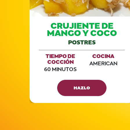
,
CRUJIENTE DE
A
MANGO Y COCO
POSTRES
A
TIEMPO DE
COCINA
COCCIÓN
AN
AMERICAN
60 MINUTOS
HAZLO