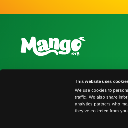
National Mango Board
Recursos para
This website uses cookie
Sobre NMB
Obtener Infor
We use cookies to personal
Destacados
Encontrar Pro
traffic. We also share info
analytics partners who may
Nominaciones
Eventos
they’ve collected from your