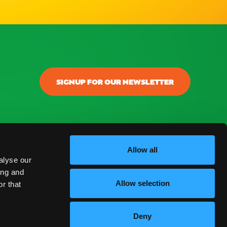
SIGNUP FOR OUR NEWSLETTER
onectar
ontacto
Allow all
alyse our
log
ing and
Allow selection
r that
reguntas Frecuentes
Deny