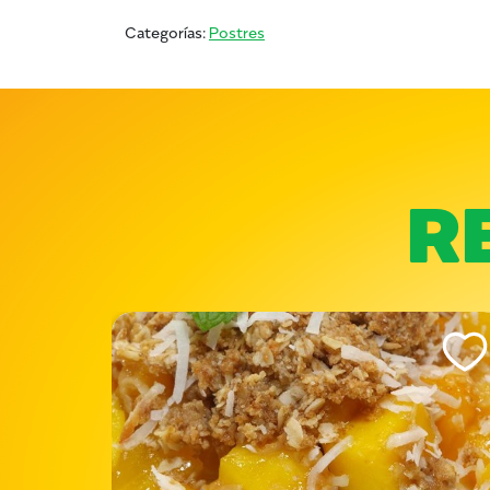
Categorías:
Postres
R
Like This Recipe
Like Th