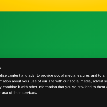
 la Industria
Recursos de Investigación
C
s
me de Cosecha
Nutrición y Salud
C
ise content and ads, to provide social media features and to an
veedores
Informe de Cosecha
B
rmation about your use of our site with our social media, advertis
 combine it with other information that you’ve provided to them o
Prácticas Postcosecha
P
 use of their services.