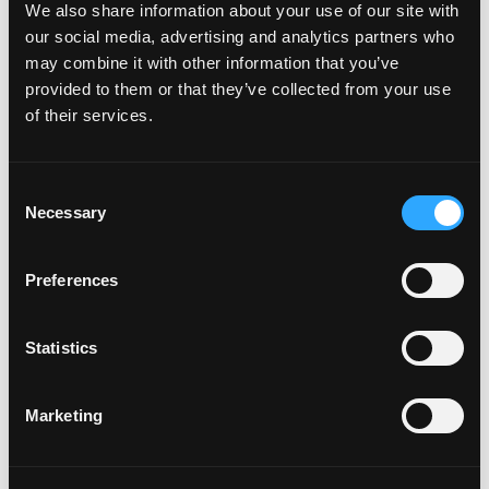
We also share information about your use of our site with
our social media, advertising and analytics partners who
Usando 2 mangos grandes, un cuchillo afilado y
may combine it with other information that you’ve
una tabla para cortar, corta las mejillas del mango
y retira la piel.
provided to them or that they’ve collected from your use
of their services.
Usando una licuadora, licúa los mangos hasta que
la mezcla esté completamente suave.
Una vez suave, coloca en un recipiente de
Consent
almacenamiento y úsalo hasta por 5 días.
Necessary
Selection
Preferences
Statistics
This video is hosted by YouTube. Please
Marketing
accept marketing cookies
to watch it.