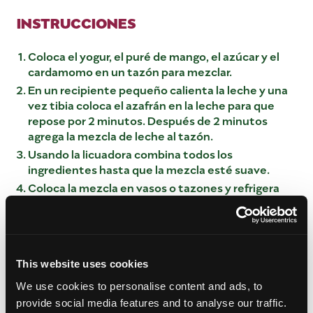
INSTRUCCIONES
Coloca el yogur, el puré de mango, el azúcar y el
cardamomo en un tazón para mezclar.
En un recipiente pequeño calienta la leche y una
vez tibia coloca el azafrán en la leche para que
repose por 2 minutos. Después de 2 minutos
agrega la mezcla de leche al tazón.
Usando la licuadora combina todos los
ingredientes hasta que la mezcla esté suave.
Coloca la mezcla en vasos o tazones y refrigera
por un mínimo de 2 horas. De un día para otro es lo
mejor.
Una vez que la mezcla haya cuajado, coloca los
pistachos encima de la mitad de la mezcla y
This website uses cookies
coloca el mango cortado en cubos en el lado
opuesto. Cubre el mango con azafrán y sirve.
We use cookies to personalise content and ads, to
provide social media features and to analyse our traffic.
PURÉ DE MANGO