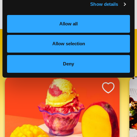
Show details
Categorías:
Postres
Allow all
Allow selection
RECETAS
RELACIONADAS
Deny
Like This Recipe