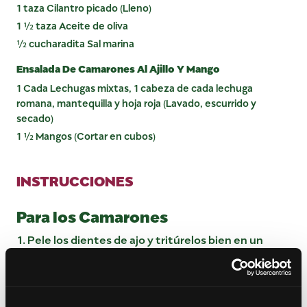
1 taza Cilantro picado (Lleno)
1 ½ taza Aceite de oliva
½ cucharadita Sal marina
Ensalada De Camarones Al Ajillo Y Mango
1 Cada Lechugas mixtas, 1 cabeza de cada lechuga
romana, mantequilla y hoja roja (Lavado, escurrido y
secado)
1 ½ Mangos (Cortar en cubos)
INSTRUCCIONES
Para los Camarones
Pele los dientes de ajo y tritúrelos bien en un
procesador de alimentos, mientras agrega
lentamente el agua.
Lava los camarones y sécalos con toallas de papel.
Marine los camarones con la mezcla de ajo usando