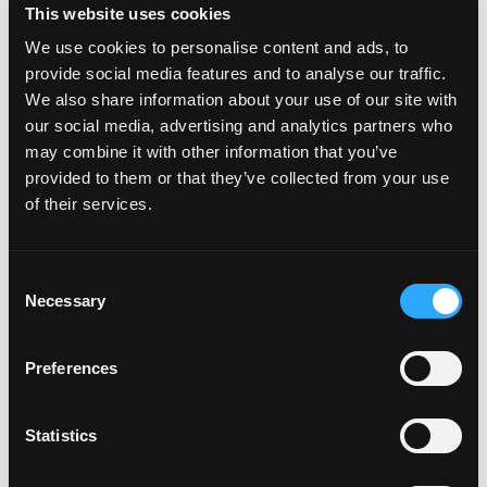
This website uses cookies
una brocha para rociar, luego espolvoree con sal
marina. Ponga a un lado.
We use cookies to personalise content and ads, to
provide social media features and to analyse our traffic.
Para el aderezo de ensalada
We also share information about your use of our site with
Para el aderezo, usa un procesador de alimentos
our social media, advertising and analytics partners who
para mezclar la fruta, los jalapeños y el cilantro
may combine it with other information that you’ve
hasta que quede suave.
provided to them or that they’ve collected from your use
Mientras el procesador sigue funcionando,
of their services.
incorpora el aceite lentamente en el recipiente
del procesador.
Se emulsionará para crear un aderezo sedoso con
Consent
un toque especiado y afrutado.
Necessary
Selection
Agregue sal marina para equilibrar los sabores.
Lugar es un contenedor y una cubierta. Use
Preferences
inmediatamente o refrigere hasta que esté listo
para usar.
Statistics
Para la Ensalada