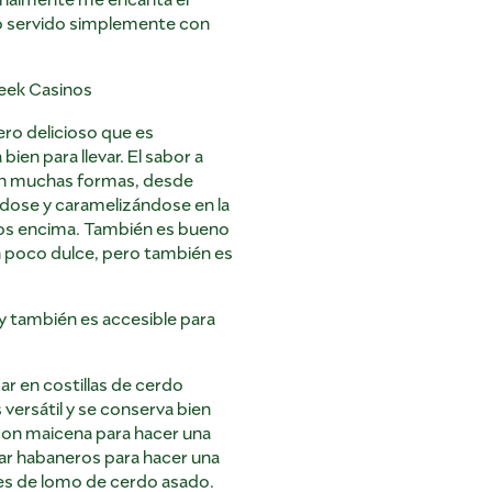
o servido simplemente con
reek Casinos
ero delicioso que es
bien para llevar. El sabor a
en muchas formas, desde
ndose y caramelizándose en la
ubos encima. También es bueno
 poco dulce, pero también es
, y también es accesible para
r en costillas de cerdo
 versátil y se conserva bien
con maicena para hacer una
egar habaneros para hacer una
es de lomo de cerdo asado.