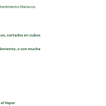
etenimiento Mariscos
eso, cortados en cubos
iblemente, o con mucha
 al Vapor