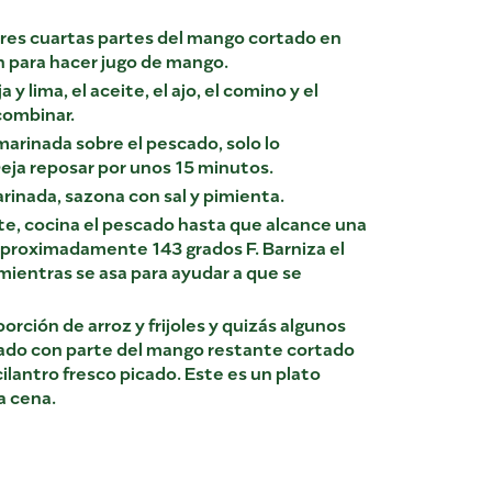
tres cuartas partes del mango cortado en
en para hacer jugo de mango.
 y lima, el aceite, el ajo, el comino y el
combinar.
marinada sobre el pescado, solo lo
 Deja reposar por unos 15 minutos.
arinada, sazona con sal y pimienta.
nte, cocina el pescado hasta que alcance una
proximadamente 143 grados F. Barniza el
mientras se asa para ayudar a que se
porción de arroz y frijoles y quizás algunos
ado con parte del mango restante cortado
cilantro fresco picado. Este es un plato
la cena.