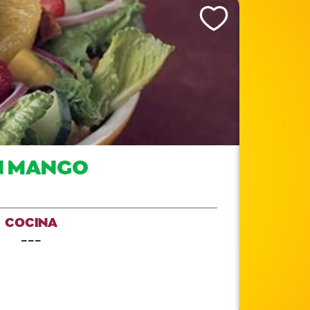
Like This Recipe
N MANGO
COCINA
---