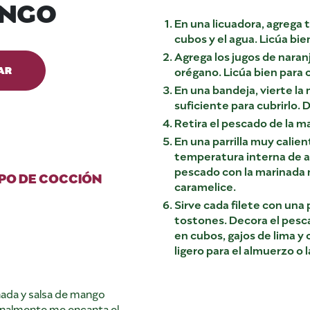
ANGO
En una licuadora, agrega 
cubos y el agua. Licúa bi
Agrega los jugos de naranja
AR
orégano. Licúa bien para 
En una bandeja, vierte la 
suficiente para cubrirlo.
Retira el pescado de la m
En una parrilla muy calie
temperatura interna de a
pescado con la marinada 
PO DE COCCIÓN
caramelice.
Sirve cada filete con una 
tostones. Decora el pesc
en cubos, gajos de lima y 
ligero para el almuerzo o 
inada y salsa de mango
onalmente me encanta el