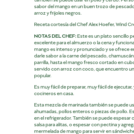
sabor del mango en un buen trozo de pescad
arroz y frijoles negros.
Receta cortesía del Chef Alex Hoefer, Wind C
NOTAS DEL CHEF:
Este es un plato sencillo p
excelente para el almuerzo o la cena y funciona 
mango es intenso y pronunciado y se ofrece 
darle sabor a la carne del pescado, chamuscá
parrilla, hasta el mango fresco cortado en c
servido con arroz con coco, que encuentro un
popular.
Es muy fácil de preparar, muy fácil de ejecutar
cocineros en casa.
Esta mezcla de marinada también se puede usa
ahumadas, pollos enteros o piezas de pollo. Es
en el refrigerador. También se puede espesar 
salsa para alitas, o espesar con pectina y agr
mermelada de mango para servir en sándwich