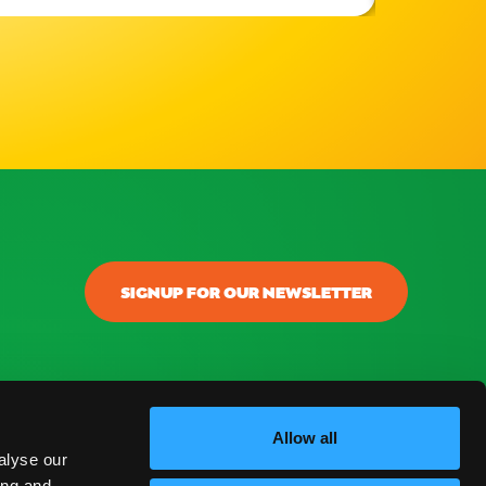
SIGNUP FOR OUR NEWSLETTER
onectar
ontacto
Allow all
alyse our
log
ing and