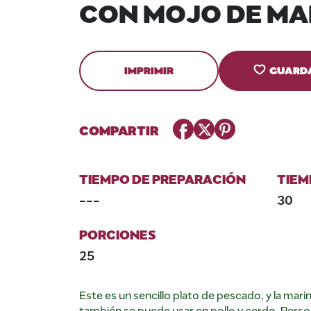
CON MOJO DE M
IMPRIMIR
GUARD
Facebook
Twitter
Pinterest
COMPARTIR
TIEMPO DE PREPARACIÓN
TIEM
---
30
PORCIONES
25
Este es un sencillo plato de pescado, y la mar
también se puede usar en pollo y cerdo. Pers