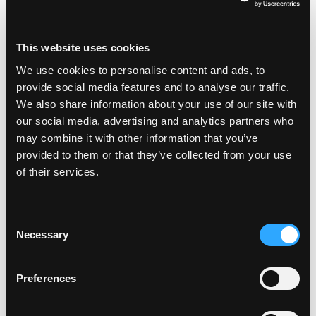
PARA HACER LA ENSALADA DE
MANGO:
This website uses cookies
We use cookies to personalise content and ads, to
En un tazón grande, combine el mango, el
provide social media features and to analyse our traffic.
pimiento rojo, el pimiento verde, la cebolla roja, el
chile poblano, el chile jalapeño y el cilantro.
We also share information about your use of our site with
our social media, advertising and analytics partners who
Reservar.
may combine it with other information that you’ve
Calienta ligeramente el vinagre de sidra y en otro
provided to them or that they’ve collected from your use
recipiente bate el vinagre de sidra, la miel y el jugo
de piña.
of their services.
Vierta la mezcla de vinagre sobre la mezcla de
repollo y combine suavemente; marinar 4 horas.
Consent
PARA ARMAR, POR PORCIÓN:
Necessary
Selection
Echa unas 3 cucharadas de mermelada de
pimiento rojo en cada plato.
Preferences
Cubra con 5 pegatinas para macetas.
Coloque 2/3 de taza (7 onzas) de ensalada de