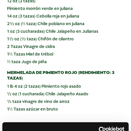
12 oz (3 tazas)
Pimiento morrón verde en juliana
14 oz (3 tazas) Cebolla roja en juliana
2½ oz (⅔ taza) Chile poblano en juliana
1 oz (3 cucharadas) Chile Jalapeño en Julianas
1½ oz (½ taza) Chifón de cilantro
2 Tazas Vinagre de cidra
1⅓ Tazas Miel de trébol
⅔ taza Jugo de piña
MERMELADA DE PIMIENTO ROJO (RENDIMIENTO: 3
TAZAS)
1 lb 4 oz (2 tazas) Pimiento rojo asado
½ oz (1 cucharada) Chile Jalapeño Asado
½ taza vinagre de vino de arroz
1⅓ Tazas azúcar en bruto
INSTRUCCIONES