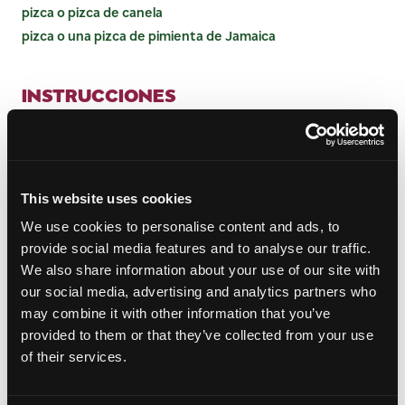
pizca o pizca de canela
pizca o una pizca de pimienta de Jamaica
INSTRUCCIONES
Sazone el pollo por ambos lados con sal y
pimienta.
Mezcla el arroz, el mango, la cebolla, los pistachos,
los arándanos y las especias en una fuente
This website uses cookies
mediana de aluminio o en un pedazo muy grande
We use cookies to personalise content and ads, to
de papel aluminio resistente.
provide social media features and to analyse our traffic.
Coloque aproximadamente 1/3 taza de la mezcla
We also share information about your use of our site with
de arroz en el centro de cada pechuga de pollo.
our social media, advertising and analytics partners who
Mete los extremos y los lados para encerrarlos,
may combine it with other information that you’ve
luego átalos con hilo de cocina para sellar el
provided to them or that they’ve collected from your use
relleno.
of their services.
Ase a la parrilla a fuego medio-alto durante 5
minutos por cada lado, luego coloque el pollo