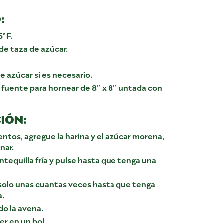
:
° F.
e taza de azúcar.
 azúcar si es necesario.
 fuente para hornear de 8″ x 8″ untada con
IÓN:
ntos, agregue la harina y el azúcar morena,
nar.
tequilla fría y pulse hasta que tenga una
 solo unas cuantas veces hasta que tenga
a.
do la avena.
er en un bol.