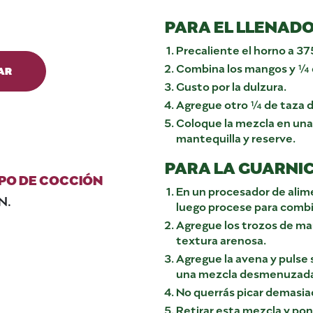
PARA EL LLENADO
Precaliente el horno a 375
Combina los mangos y ¼ d
AR
Gusto por la dulzura.
Agregue otro ¼ de taza de
Coloque la mezcla en una
mantequilla y reserve.
PARA LA GUARNIC
PO DE COCCIÓN
En un procesador de alime
N.
luego procese para combi
Agregue los trozos de man
textura arenosa.
Agregue la avena y pulse
una mezcla desmenuzad
No querrás picar demasia
Retirar esta mezcla y pon