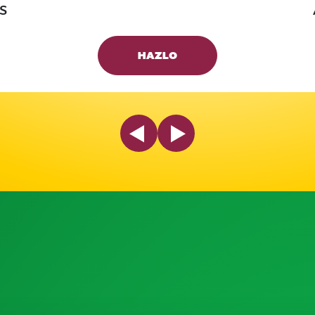
S
HAZLO
Previous Slide
Next Slide