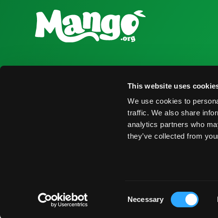
National Mango Board
Recursos para
This website uses cookie
Sobre NMB
Obtener Infor
We use cookies to personal
Destacados
Encontrar Pro
traffic. We also share info
analytics partners who may
Nominaciones
Eventos
they’ve collected from your
© 2026 National Mango Board. Todos los Derechos Rese
Consent
Necessary
Selection