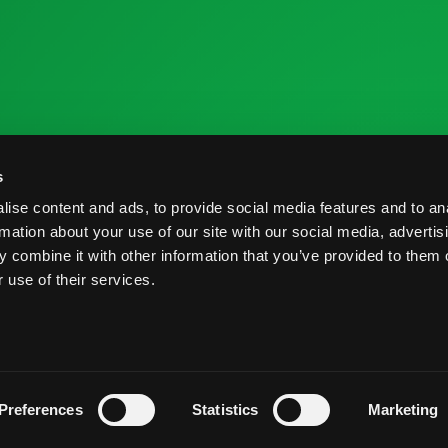
 la Industria
Recursos de Investigación
C
s
me de Cosecha
Nutrición y Salud
C
ise content and ads, to provide social media features and to an
veedores
Informe de Cosecha
B
rmation about your use of our site with our social media, advertis
 combine it with other information that you’ve provided to them o
Prácticas Postcosecha
P
 use of their services.
rvados.
Términos y Condiciones
Prácticas Postcosecha
Preferences
Statistics
Marketing