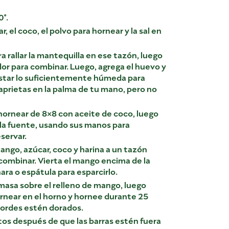
0°.
r, el coco, el polvo para hornear y la sal en
ra rallar la mantequilla en ese tazón, luego
or para combinar. Luego, agrega el huevo y
star lo suficientemente húmeda para
aprietas en la palma de tu mano, pero no
hornear de 8×8 con aceite de coco, luego
 la fuente, usando sus manos para
eservar.
mango, azúcar, coco y harina a un tazón
combinar. Vierta el mango encima de la
ra o espátula para esparcirlo.
 masa sobre el relleno de mango, luego
rnear en el horno y hornee durante 25
bordes estén dorados.
os después de que las barras estén fuera