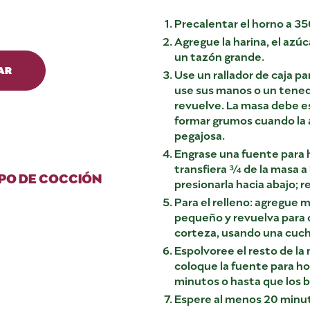
Precalentar el horno a 35
Agregue la harina, el azúca
un tazón grande.
AR
Use un rallador de caja pa
use sus manos o un tened
revuelve. La masa debe e
formar grumos cuando la 
pegajosa.
Engrase una fuente para 
transfiera ¾ de la masa a
PO DE COCCIÓN
presionarla hacia abajo; r
Para el relleno: agregue 
pequeño y revuelva para 
corteza, usando una cucha
Espolvoree el resto de la
coloque la fuente para ho
minutos o hasta que los 
Espere al menos 20 minut