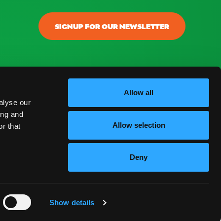
SIGNUP FOR OUR NEWSLETTER
onectar
ontacto
Allow all
alyse our
log
ing and
Allow selection
r that
reguntas Frecuentes
Deny
ESPAÑOL
Show details