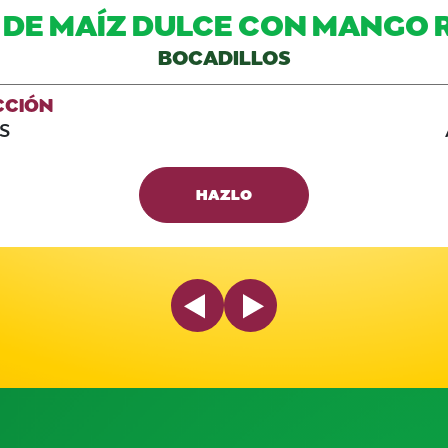
E DE MAÍZ DULCE CON MANGO 
BOCADILLOS
CCIÓN
S
HAZLO
Previous Slide
Next Slide