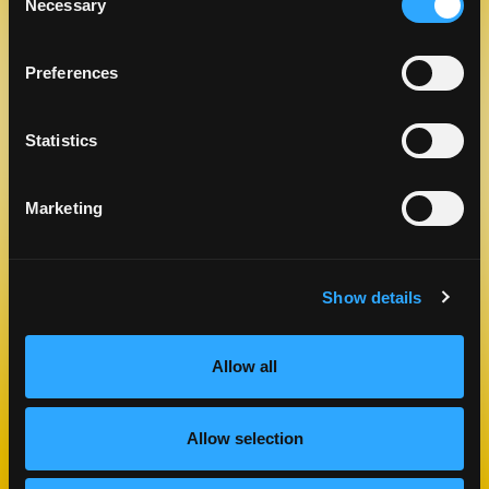
Necessary
Selection
Preferences
BOCADITOS VEGANOS DE
Statistics
CHEESECAKE DE MANGO SIN
HORNEAR
POSTRES
Marketing
TIEMPO DE COCCIÓN
COCINA
05 MINUTOS
AMERICAN
Show details
HAZLO
Allow all
Previous Slide
Next Slide
Allow selection