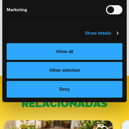
mango y pimiento.
Marketing
Añadir a la parrilla, cocinar hasta que se dore.
Busca camarones para rizar ligeramente.
Una vez que el arroz esté listo, viértelo en un
plato. Agregue brochetas encima y espolvoree
Show details
con cilantro picado o coco tostado según lo
desee. ¡Disfrútalo!
Allow all
Categorías:
Almuerzo y Cena
Allow selection
Deny
RECETAS
RELACIONADAS
Like This Recipe