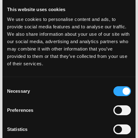
En un frasco pequeño, combine los ingredientes
de las especias para ennegrecer. Revuelva y agite.
This website uses cookies
Ponga a un lado.
We use cookies to personalise content and ads, to
Usando una cacerola mediana, caliente el aceite
provide social media features and to analyse our traffic.
de canola a fuego medio. Agrega el arroz y el orzo.
We also share information about your use of our site with
Tostar ligeramente durante 2-3 minutos. Agrega
our social media, advertising and analytics partners who
el mango, el caldo de pollo y la leche de coco.
may combine it with other information that you’ve
Revuelva.
provided to them or that they’ve collected from your use
Cubra y reduzca el fuego a bajo. Cocine durante
of their services.
15 minutos, revolviendo ocasionalmente.
Enjuague los camarones y séquelos con una toalla
de papel. Cortar el pimiento en trozos más
Consent
grandes.
Necessary
Selection
Espolvoree especias para ennegrecer sobre los
camarones y déjelos reposar durante 5 minutos.
Añadir a las brochetas. Debería haber alrededor
Preferences
de 5 por brocheta. Si usa brochetas de madera,
asegúrese de remojarlas durante al menos 30
minutos.
Statistics
En brochetas separadas, agregue trozos de