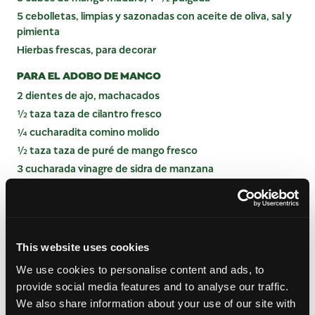
5 cebolletas, limpias y sazonadas con aceite de oliva, sal y
pimienta
Hierbas frescas, para decorar
PARA EL ADOBO DE MANGO
2 dientes de ajo, machacados
½ taza taza de cilantro fresco
¼ cucharadita comino molido
½ taza taza de puré de mango fresco
3 cucharada vinagre de sidra de manzana
3 cucharada aceite de oliva virgen extra
INSTRUCCIONES
This website uses cookies
ADOBO DE MANGO:
We use cookies to personalise content and ads, to
provide social media features and to analyse our traffic.
Combina el ajo, el puré de mango, el cilantro, el
We also share information about your use of our site with
vinagre de sidra de manzana, el comino molido y el