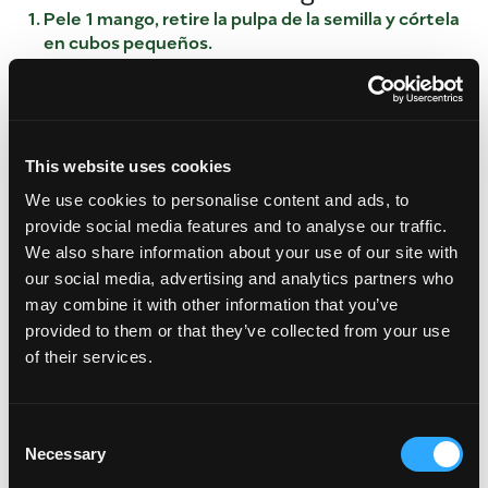
Pele 1 mango, retire la pulpa de la semilla y córtela
en cubos pequeños.
En una sartén, saltee los chiles de árbol y las
semillas de mostaza durante 30 segundos.
Agregue el mango en cubos y la cúrcuma.
Cubra con agua, añada el azúcar morena y cocine
This website uses cookies
hasta que la mezcla se reduzca.
We use cookies to personalise content and ads, to
Rosa de Mango
provide social media features and to analyse our traffic.
Para crear una rosa de mango, rebane el mango
We also share information about your use of our site with
restante con una mandolina afilada o una
our social media, advertising and analytics partners who
rebanadora de carne.
may combine it with other information that you’ve
Utilizando un cortador de galletas, corte cada
provided to them or that they’ve collected from your use
rebanada en círculos.
of their services.
Con ayuda de un frasco, coloque lentamente las
rebanadas de mango superponiéndolas alrededor
del borde del frasco.
Consent
Continúe hasta que no quepan más rebanadas.
Necessary
Selection
Voltee con cuidado el frasco y coloque la rosa de